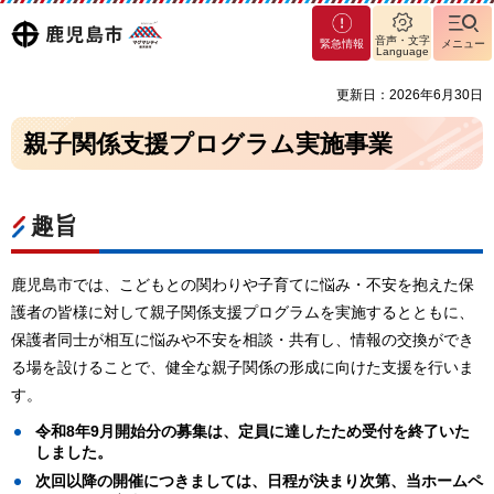
マグ
鹿児島
音声・文字
緊急情報
メニュー
マシ
Language
ティ
市
更新日：2026年6月30日
鹿児
島市
親子関係支援プログラム実施事業
趣旨
鹿児島市では、こどもとの関わりや子育てに悩み・不安を抱えた保
護者の皆様に対して親子関係支援プログラムを実施するとともに、
保護者同士が相互に悩みや不安を相談・共有し、情報の交換ができ
る場を設けることで、健全な親子関係の形成に向けた支援を行いま
す。
令和8年9月開始分の募集は、定員に達したため受付を終了いた
しました。
次回以降の開催につきましては、日程が決まり次第、当ホームペ