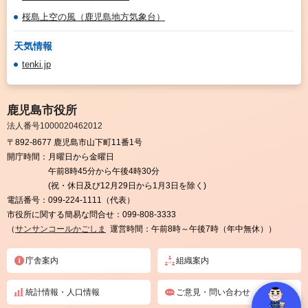
桜島上空の風（鹿児島地方気象台）
天気情報
tenki.jp
鹿児島市役所
法人番号1000020462012
〒892-8677 鹿児島市山下町11番1号
開庁時間：
月曜日から金曜日
午前8時45分から午後4時30分
(祝・休日及び12月29日から1月3日を除く)
電話番号：
099-224-1111（代表）
市役所に関する簡易な問合せ：
099-808-3333
（
サンサンコールかごしま
運営時間：午前8時～午後7時（年中無休））
庁舎案内
組織案内
統計情報・人口情報
ご意見・問い合わせ