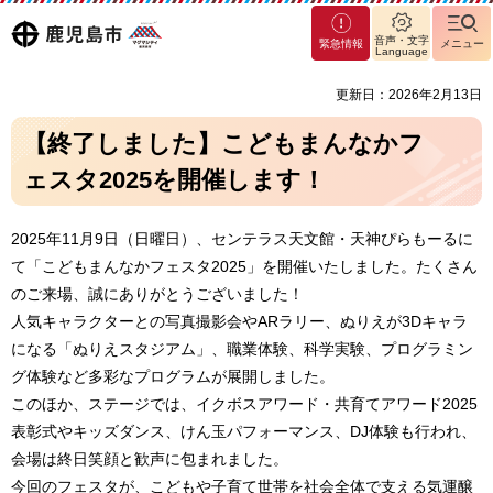
マグ
鹿児島
音声・文字
緊急情報
メニュー
マシ
Language
ティ
市
更新日：2026年2月13日
鹿児
島市
【終了しました】こどもまんなかフ
ェスタ2025を開催します！
2025年11月9日（日曜日）、センテラス天文館・天神ぴらもーるに
て「こどもまんなかフェスタ2025」を開催いたしました。たくさん
のご来場、誠にありがとうございました！
人気キャラクターとの写真撮影会やARラリー、ぬりえが3Dキャラ
になる「ぬりえスタジアム」、職業体験、科学実験、プログラミン
グ体験など多彩なプログラムが展開しました。
このほか、ステージでは、イクボスアワード・共育てアワード2025
表彰式やキッズダンス、けん玉パフォーマンス、DJ体験も行われ、
会場は終日笑顔と歓声に包まれました。
今回のフェスタが、こどもや子育て世帯を社会全体で支える気運醸