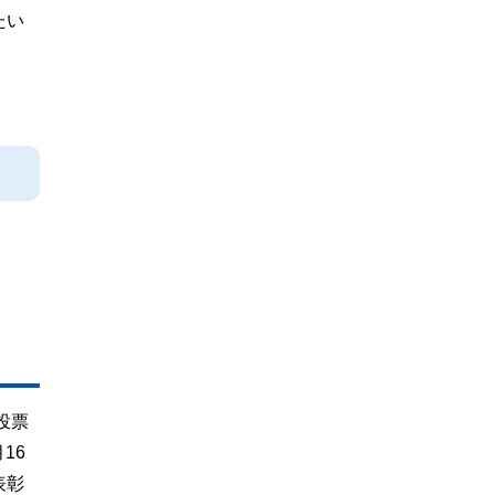
たい
投票
16
表彰