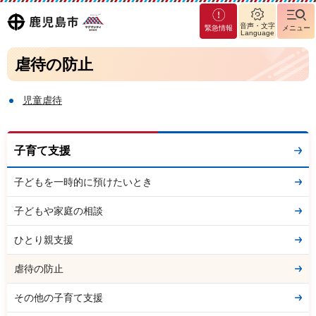
マグ
鹿児島
音声・文字
緊急情報
メニュー
マシ
Language
ティ
市
虐待の防止
鹿児
島市
児童虐待
子育て支援
子どもを一時的に預けたいとき
子どもや家庭の相談
ひとり親支援
虐待の防止
その他の子育て支援