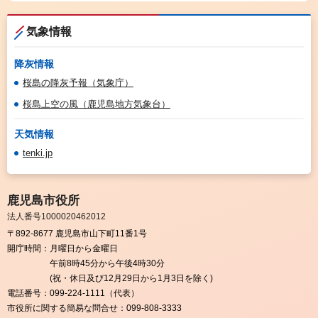
気象情報
降灰情報
桜島の降灰予報（気象庁）
桜島上空の風（鹿児島地方気象台）
天気情報
tenki.jp
鹿児島市役所
法人番号1000020462012
〒892-8677 鹿児島市山下町11番1号
開庁時間：
月曜日から金曜日
午前8時45分から午後4時30分
(祝・休日及び12月29日から1月3日を除く)
電話番号：
099-224-1111（代表）
市役所に関する簡易な問合せ：
099-808-3333