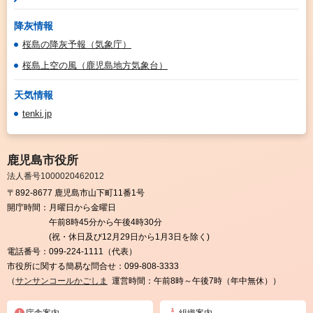
降灰情報
桜島の降灰予報（気象庁）
桜島上空の風（鹿児島地方気象台）
天気情報
tenki.jp
鹿児島市役所
法人番号1000020462012
〒892-8677 鹿児島市山下町11番1号
開庁時間：
月曜日から金曜日
午前8時45分から午後4時30分
(祝・休日及び12月29日から1月3日を除く)
電話番号：
099-224-1111（代表）
市役所に関する簡易な問合せ：
099-808-3333
（
サンサンコールかごしま
運営時間：午前8時～午後7時（年中無休））