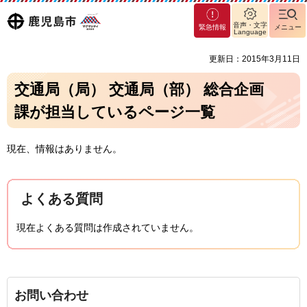
マグ
鹿児島
音声・文字
緊急情報
メニュー
マシ
Language
ティ
市
更新日：2015年3月11日
鹿児
島市
交通局（局） 交通局（部） 総合企画
課が担当しているページ一覧
現在、情報はありません。
よくある質問
現在よくある質問は作成されていません。
お問い合わせ