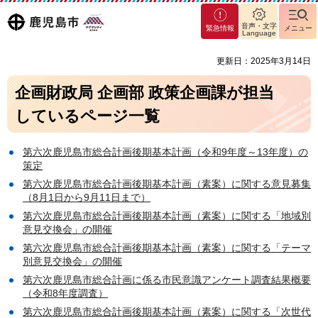
マグ
鹿児島
音声・文字
緊急情報
メニュー
マシ
Language
ティ
市
更新日：2025年3月14日
鹿児
島市
企画財政局 企画部 政策企画課が担当
しているページ一覧
第六次鹿児島市総合計画後期基本計画（令和9年度～13年度）の
策定
第六次鹿児島市総合計画後期基本計画（素案）に関する意見募集
（8月1日から9月11日まで）
第六次鹿児島市総合計画後期基本計画（素案）に関する「地域別
意見交換会」の開催
第六次鹿児島市総合計画後期基本計画（素案）に関する「テーマ
別意見交換会」の開催
第六次鹿児島市総合計画に係る市民意識アンケート調査結果概要
（令和8年度調査）
第六次鹿児島市総合計画後期基本計画（素案）に関する「次世代