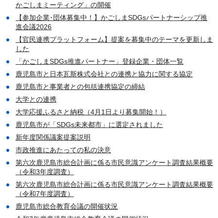
かごしまミーティング」の開催
【参加企業･団体募集中！】かごしまSDGsパートナーシップ推
進会議2026
【官民連携プラットフォーム】提案を募集中のテーマを更新しま
した
「かごしまSDGs推進パートナー」登録企業・団体一覧
鹿児島市と日本瓦斯株式会社との連携と協力に関する協定
鹿児島市と事業者との包括連携協定の締結
大学との連携
大学応援ふるさと納税（4月1日より募集開始！）
鹿児島市が「SDGs未来都市」に選定されました
新年度関係議案提案説明
市政推進にあたっての私の決意
第六次鹿児島市総合計画に係る市民意識アンケート調査結果概要
（令和3年度調査）
第六次鹿児島市総合計画に係る市民意識アンケート調査結果概要
（令和7年度調査）
鹿児島市総合教育会議の開催状況