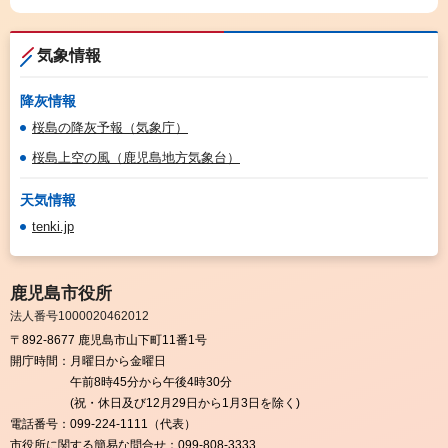
気象情報
降灰情報
桜島の降灰予報（気象庁）
桜島上空の風（鹿児島地方気象台）
天気情報
tenki.jp
鹿児島市役所
法人番号1000020462012
〒892-8677 鹿児島市山下町11番1号
開庁時間：
月曜日から金曜日
午前8時45分から午後4時30分
(祝・休日及び12月29日から1月3日を除く)
電話番号：
099-224-1111（代表）
市役所に関する簡易な問合せ：
099-808-3333