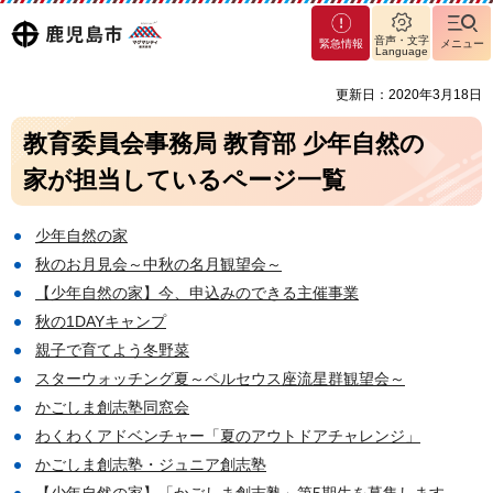
マグ
鹿児島
音声・文字
緊急情報
メニュー
マシ
Language
ティ
市
更新日：2020年3月18日
鹿児
島市
教育委員会事務局 教育部 少年自然の
家が担当しているページ一覧
少年自然の家
秋のお月見会～中秋の名月観望会～
【少年自然の家】今、申込みのできる主催事業
秋の1DAYキャンプ
親子で育てよう冬野菜
スターウォッチング夏～ペルセウス座流星群観望会～
かごしま創志塾同窓会
わくわくアドベンチャー「夏のアウトドアチャレンジ」
かごしま創志塾・ジュニア創志塾
【少年自然の家】「かごしま創志塾」第5期生を募集します。