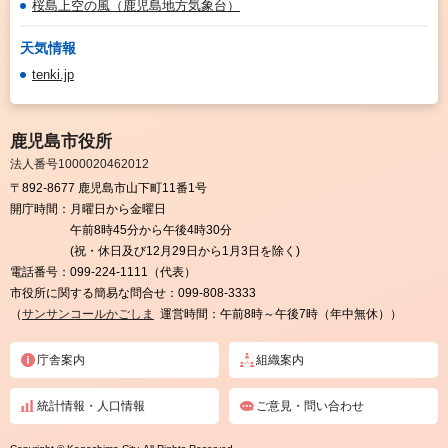
桜島上空の風（鹿児島地方気象台）
天気情報
tenki.jp
鹿児島市役所
法人番号1000020462012
〒892-8677 鹿児島市山下町11番1号
開庁時間：
月曜日から金曜日
午前8時45分から午後4時30分
(祝・休日及び12月29日から1月3日を除く)
電話番号：
099-224-1111（代表）
市役所に関する簡易な問合せ：
099-808-3333
（
サンサンコールかごしま
運営時間：午前8時～午後7時（年中無休））
庁舎案内
組織案内
統計情報・人口情報
ご意見・問い合わせ