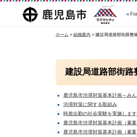
マグマシティ
鹿児島市
Fo
鹿児島市
ホーム
>
組織案内
> 建設局道路部街路整
建設局道路部街路
鹿児島市渋滞対策基本計画～みん
渋滞対策に関する取組み
時差出勤の社会実験を実施します（
鹿児島市渋滞対策基本計画（素案
鹿児島市渋滞対策基本計画（素案