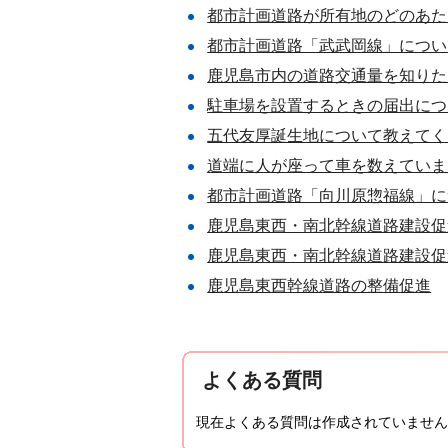
都市計画道路が所有地のどのあた
都市計画道路「武武岡線」につい
鹿児島市内の道路交通量を知りた
駐車場を設置するときの届出につ
五代友厚誕生地について教えてく
道端に人が座って車を数えていま
都市計画道路「向川原惣福線」に
鹿児島東西・南北幹線道路建設促
鹿児島東西・南北幹線道路建設促
鹿児島東西幹線道路の整備促進
よくある質問
現在よくある質問は作成されていません