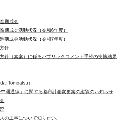
進期成会
進期成会活動状況（令和6年度）
進期成会活動状況（令和7年度）
方針
方針（素案）に係るパブリックコメント手続の実施結果
ai Tomoatsu）
2号中洲通線」に関する都市計画変更案の縦覧のお知らせ
会
況
スの工事について知りたい。