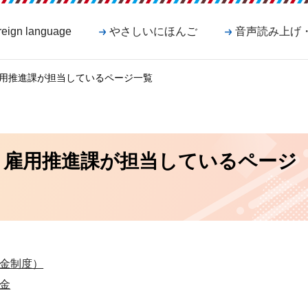
reign language
やさしいにほんご
音声読み上げ
 雇用推進課が担当しているページ一覧
部 雇用推進課が担当しているページ
金制度）
金