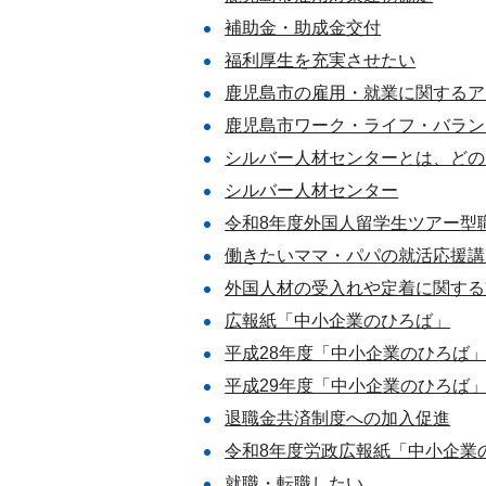
補助金・助成金交付
福利厚生を充実させたい
鹿児島市の雇用・就業に関するア
鹿児島市ワーク・ライフ・バラン
シルバー人材センターとは、どの
シルバー人材センター
令和8年度外国人留学生ツアー型
働きたいママ・パパの就活応援講
外国人材の受入れや定着に関する
広報紙「中小企業のひろば」
平成28年度「中小企業のひろば」
平成29年度「中小企業のひろば」
退職金共済制度への加入促進
令和8年度労政広報紙「中小企業
就職・転職したい