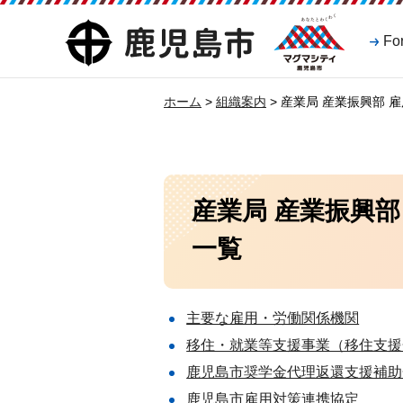
マグマシティ
鹿児島市
Fo
鹿児島市
ホーム
>
組織案内
> 産業局 産業振興部
産業局 産業振興
一覧
主要な雇用・労働関係機関
移住・就業等支援事業（移住支援
鹿児島市奨学金代理返還支援補助
鹿児島市雇用対策連携協定