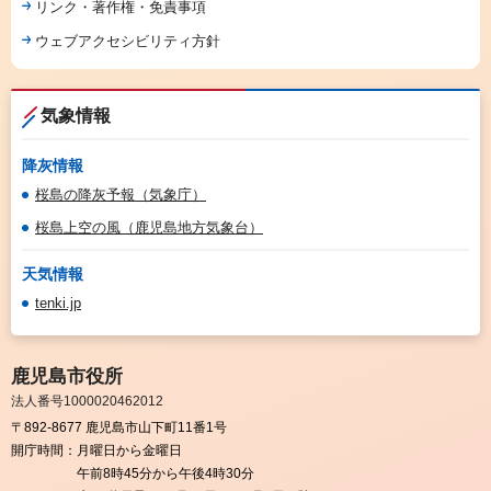
リンク・著作権・免責事項
ウェブアクセシビリティ方針
気象情報
降灰情報
桜島の降灰予報（気象庁）
桜島上空の風（鹿児島地方気象台）
天気情報
tenki.jp
鹿児島市役所
法人番号1000020462012
〒892-8677 鹿児島市山下町11番1号
開庁時間：
月曜日から金曜日
午前8時45分から午後4時30分