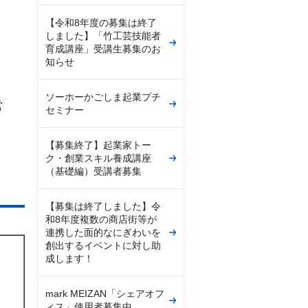
【令和8年度の募集は終了
しました】「竹工芸技能者
育成講座」受講生募集のお
知らせ
ソーホーかごしま起業プチ
営
セミナー
【募集終了】起業家トー
ク・創業スキル養成講座
（基礎編）受講者募集
【募集は終了しました】令
和8年度複数の商店街等が
連携した面的なにぎわいを
創出するイベントに対し助
成します！
mark MEIZAN「シェアオフ
ィス」使用者募集中