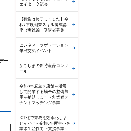
エイター交流会
【募集は終了しました】令
和7年度創業スキル養成講
座（実践編）受講者募集
ビジネスコラボレーション
創出交流イベント
デー
かごしまの新特産品コンク
ール
令和8年度空き店舗を活用
して開業する場合の整備費
用を補助します～創業者テ
ナントマッチング事業
ICT化で業務を効率化しま
せんか!?～令和8年度中小企
業等生産性向上支援事業～