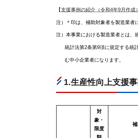
【
支援事例の紹介（令和4年9月作成）（
注）＊印は、補助対象者を製造業者
注）本事業における製造業者とは、統
統計法第2条第9項に規定する統
む中小企業者になります。
1.生産性向上支援
対
象・
補
限度
額