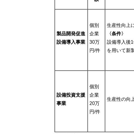
個別
生産性向上
製品開発促進
企業
〈条件〉
設備導入事業
30万
設備導入後
円/件
を用いて新
個別
設備投資支援
企業
生産性の向
事業
20万
円/件