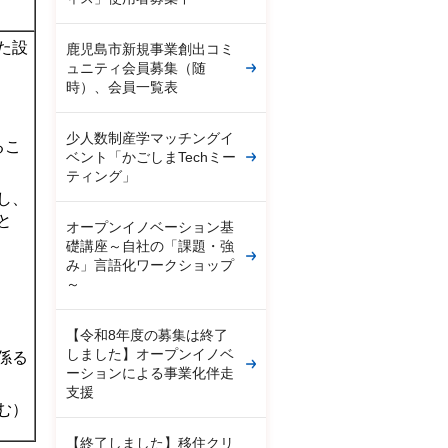
た設
鹿児島市新規事業創出コミ
ュニティ会員募集（随
時）、会員一覧表
少人数制産学マッチングイ
るこ
ベント「かごしまTechミー
ティング」
し、
と
オープンイノベーション基
礎講座～自社の「課題・強
み」言語化ワークショップ
～
【令和8年度の募集は終了
しました】オープンイノベ
係る
ーションによる事業化伴走
支援
む）
【終了しました】移住クリ