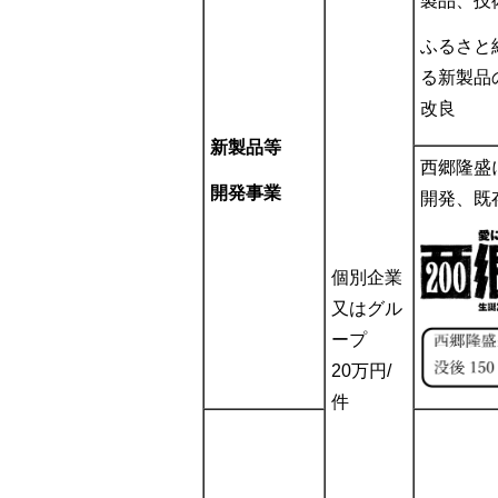
製品、技
ふるさと
る新製品
改良
新製品等
西郷隆盛
開発事業
開発、既
個別企業
又はグル
ープ
20万円/
件