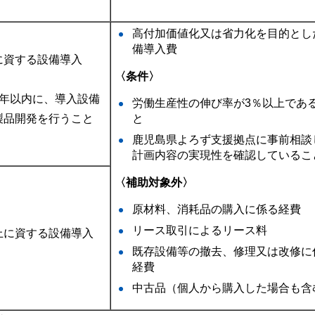
高付加価値化又は省力化を目的とし
備導入費
に資する設備導入
〈条件〉
1年以内に、導入設備
労働生産性の伸び率が3％以上であ
と
製品開発を行うこと
鹿児島県よろず支援拠点に事前相談
計画内容の実現性を確認しているこ
〈補助対象外〉
原材料、消耗品の購入に係る経費
リース取引によるリース料
上に資する設備導入
既存設備等の撤去、修理又は改修に
経費
中古品（個人から購入した場合も含