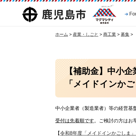
マグマシティ
鹿児島市
Fo
鹿児島市
ホーム
>
産業・しごと
>
商工業
>
募集
>
【補助金】中小企
「メイドインかご
中小企業者（製造業者）等の経営基
受付は先着順です
。ご検討の方はお
【
令和8年度「メイドインかごしま」支