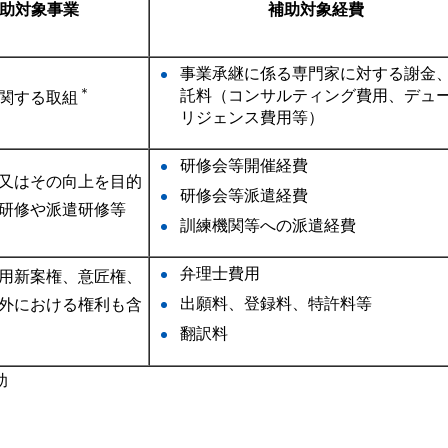
助対象事業
補助対象経費
事業承継に係る専門家に対する謝金
＊
託料（コンサルティング費用、デュ
関する取組
リジェンス費用等）
研修会等開催経費
又はその向上を目的
研修会等派遣経費
研修や派遣研修等
訓練機関等への派遣経費
弁理士費用
用新案権、意匠権、
出願料、登録料、特許料等
外における権利も含
翻訳料
助