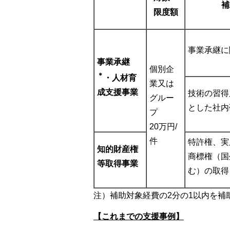
補
限度額
事業承継に
事業承継
個別企
＊
・人材育
業又は
成支援事業
技術の習得
グルー
とした社内
プ
20万円/
件
特許権、実
知的財産権
商標権（国
等取得事業
む）の取得
注）補助対象経費の2分の1以内を補
【これまでの支援事例】