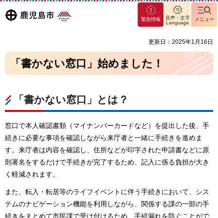
マグ
鹿児島
音声・文字
緊急情報
メニュー
マシ
Language
ティ
市
更新日：2025年1月16日
鹿児
島市
「書かない窓口」始めました！
「書かない窓口」とは？
窓口で本人確認書類（マイナンバーカードなど）を提出した後、手
続きに必要な事項を確認しながら来庁者と一緒に手続きを進めま
す。来庁者は内容を確認し、住所などが印字された申請書などに原
則署名をするだけで手続きが完了するため、記入に係る負担が大き
く軽減されます。
また、転入・転居等のライフイベントに伴う手続きにおいて、シス
テムのナビゲーション機能を利用しながら、関係する課の一部の手
続きをまとめて市民課で受け付けるため、手続漏れを防ぐことがで