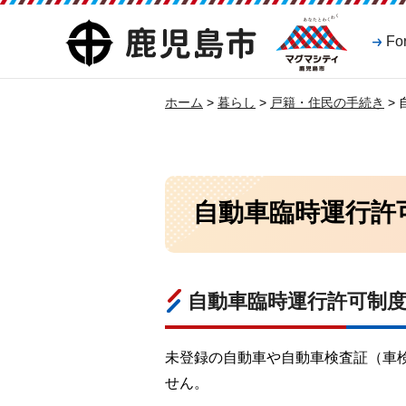
マグマシティ
鹿児島市
Fo
鹿児島市
ホーム
>
暮らし
>
戸籍・住民の手続き
>
自動車臨時運行許
自動車臨時運行許可制
未登録の自動車や自動車検査証（車
せん。