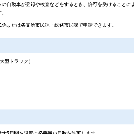
らの自動車が登録や検査などをするとき、許可を受けることに
す。
二係または各支所市民課・総務市民課で申請できます。
大型トラック）
）
最大5日間
を限度に
必要最小日数
を許可します。