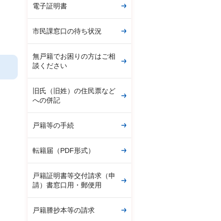
電子証明書
市民課窓口の待ち状況
無戸籍でお困りの方はご相
談ください
旧氏（旧姓）の住民票など
への併記
戸籍等の手続
転籍届（PDF形式）
戸籍証明書等交付請求（申
請）書窓口用・郵便用
戸籍謄抄本等の請求