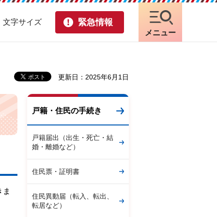
緊急情報
・文字サイズ
メニュー
更新日：2025年6月1日
戸籍・住民の手続き
戸籍届出（出生・死亡・結
婚・離婚など）
住民票・証明書
きま
住民異動届（転入、転出、
転居など）