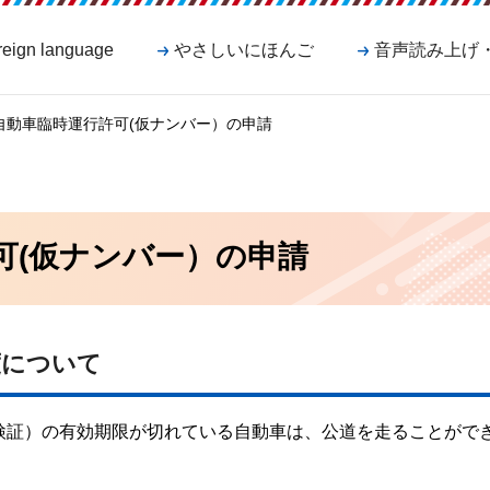
reign language
やさしいにほんご
音声読み上げ
 自動車臨時運行許可(仮ナンバー）の申請
可(仮ナンバー）の申請
度について
検証）の有効期限が切れている自動車は、公道を走ることがで