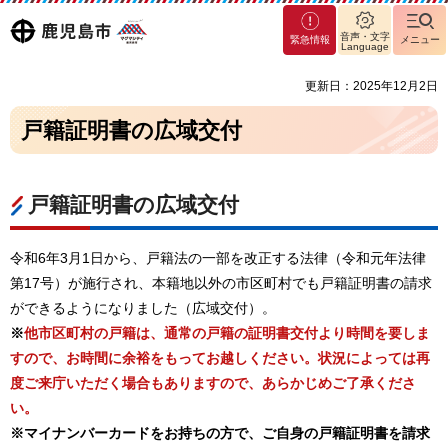
マグ
鹿児島
音声・文字
緊急情報
メニュー
マシ
Language
ティ
市
更新日：2025年12月2日
鹿児
島市
戸籍証明書の広域交付
戸籍証明書の広域交付
令和6年3月1日から、戸籍法の一部を改正する法律（令和元年法律
第17号）が施行され、本籍地以外の市区町村でも戸籍証明書の請求
ができるようになりました（広域交付）。
※
他市区町村の戸籍は、通常の戸籍の証明書交付より時間を要しま
すので、お時間に余裕をもってお越しください。状況によっては再
度ご来庁いただく場合もありますので、あらかじめご了承くださ
い。
※マイナンバーカードをお持ちの方で、ご自身の戸籍証明書を請求