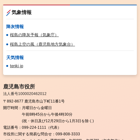
気象情報
降灰情報
桜島の降灰予報（気象庁）
桜島上空の風（鹿児島地方気象台）
天気情報
tenki.jp
鹿児島市役所
法人番号1000020462012
〒892-8677 鹿児島市山下町11番1号
開庁時間：
月曜日から金曜日
午前8時45分から午後4時30分
(祝・休日及び12月29日から1月3日を除く)
電話番号：
099-224-1111（代表）
市役所に関する簡易な問合せ：
099-808-3333