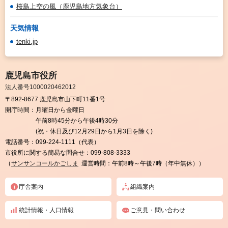
桜島上空の風（鹿児島地方気象台）
天気情報
tenki.jp
鹿児島市役所
法人番号1000020462012
〒892-8677 鹿児島市山下町11番1号
開庁時間：
月曜日から金曜日
午前8時45分から午後4時30分
(祝・休日及び12月29日から1月3日を除く)
電話番号：
099-224-1111（代表）
市役所に関する簡易な問合せ：
099-808-3333
（
サンサンコールかごしま
運営時間：午前8時～午後7時（年中無休））
庁舎案内
組織案内
統計情報・人口情報
ご意見・問い合わせ