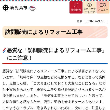
マグ
鹿児島
音声・文字
緊急情報
メニュー
マシ
Language
ティ
市
更新日：2025年9月1日
鹿児
島市
訪問販売によるリフォーム工事
悪質な「訪問販売によるリフォーム工事」
にご注意！
悪質な「訪問販売によるリフォーム工事」による被害が多くなって
います。「無料で床下や屋根などの点検をする」などと言って訪問
し、点検した後、「このままにしておくと大変なことになる」など
と不安感をあおって、高額な工事や商品を契約させられるケースが
後を断ちません。また、「モデル工事をさせて欲しい」と言って、
大幅な値引き感をもたせ、強引に契約をせまるケースもあります。
このようなトラブルに巻き込まれないために、次のことに注意しま