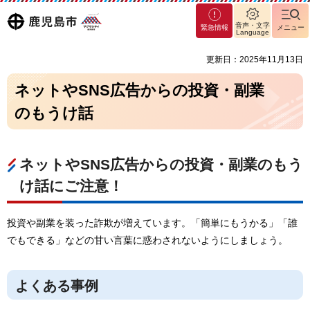
マグ
鹿児島
音声・文字
緊急情報
メニュー
マシ
Language
ティ
市
更新日：2025年11月13日
鹿児
島市
ネットやSNS広告からの投資・副業
のもうけ話
ネットやSNS広告からの投資・副業のもう
け話にご注意！
投資や副業を装った詐欺が増えています。「簡単にもうかる」「誰
でもできる」などの甘い言葉に惑わされないようにしましょう。
よくある事例