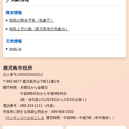
降灰情報
桜島の降灰予報（気象庁）
桜島上空の風（鹿児島地方気象台）
天気情報
tenki.jp
鹿児島市役所
法人番号1000020462012
〒892-8677 鹿児島市山下町11番1号
開庁時間：
月曜日から金曜日
午前8時45分から午後4時30分
(祝・休日及び12月29日から1月3日を除く)
電話番号：
099-224-1111（代表）
市役所に関する簡易な問合せ：
099-808-3333
（
サンサンコールかごしま
運営時間：午前8時～午後7時（年中無休））