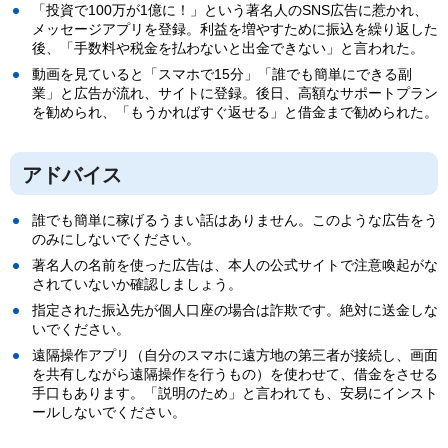
「投資で100万が1億に！」という著名人のSNS広告に惹かれ、
メッセージアプリを登録。利益を増やすために振込を繰り返した
後、「手数料や税金を払わないと出金できない」と言われた。
動画を見ていると「スマホで15分」「誰でも簡単にできる副
業」と広告が流れ、サイトに登録。後日、高額なサポートプラン
を勧められ、「もうかればすぐ返せる」と借金まで勧められた。
アドバイス
誰でも簡単に稼げるうまい話はありません。このような広告をう
のみにしないでください。
著名人の名前を使った広告は、本人の公式サイトで注意喚起がな
されていないか確認しましょう。
指定された振込先が個人口座の場合は詐欺です。絶対に送金しな
いでください。
遠隔操作アプリ（自分のスマホに遠方地の第三者が接続し、画面
を共有しながら遠隔操作を行うもの）を使わせて、借金をさせる
手口もあります。「説明のため」と言われても、安易にインスト
ールしないでください。