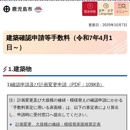
マグ
鹿児島
音声・文字
緊急情報
メニュー
マシ
Language
ティ
市
更新日：2025年10月7日
鹿児
島市
建築確認申請等手数料（令和7年4月1
日～）
1.建築物
1)
確認申請及び計画変更申請（PDF：109KB）
注）計画変更及び大規模の修繕・模様替えの確認申請にかかる
「手数料算定に用いる床面積」は、以下の算定表により算出
し、申請時に受付窓口へ提出してください。
計画変更、大規模の修繕・模様替床面積算定表