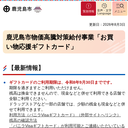
マグ
鹿児島
音声・文字
緊急情報
メニュー
マシ
Language
ティ
市
更新日：2026年8月3日
鹿児
島市
鹿児島市物価高騰対策給付事業「お買
い物応援ギフトカード」
【最新情報】
ギフトカードのご利用期限は、令和8年9月30日までです。
期限を過ぎますとご利用いただけません。
残高は換金できませんので、現金などと併せて利用できる店舗で
全額ご利用ください。
ドラッグストアなど一部の店舗では、少額の残金も現金などと併
せて利用できます。
利用方法（バニラVisaギフトカード）（外部サイトへリンク）
残高の確認方法
「バニラVisaギフトカード」が利用可能とご連絡いただいている