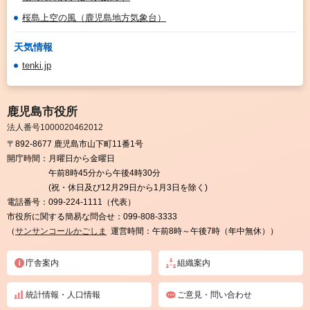
桜島上空の風（鹿児島地方気象台）
天気情報
tenki.jp
鹿児島市役所
法人番号1000020462012
〒892-8677 鹿児島市山下町11番1号
開庁時間：
月曜日から金曜日
午前8時45分から午後4時30分
(祝・休日及び12月29日から1月3日を除く)
電話番号：
099-224-1111（代表）
市役所に関する簡易な問合せ：
099-808-3333
（
サンサンコールかごしま
運営時間：午前8時～午後7時（年中無休））
庁舎案内
組織案内
統計情報・人口情報
ご意見・問い合わせ