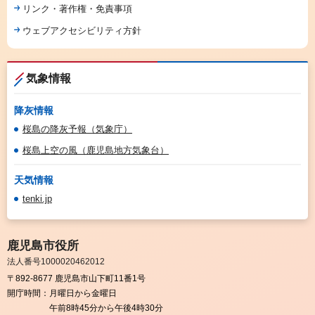
リンク・著作権・免責事項
ウェブアクセシビリティ方針
気象情報
降灰情報
桜島の降灰予報（気象庁）
桜島上空の風（鹿児島地方気象台）
天気情報
tenki.jp
鹿児島市役所
法人番号1000020462012
〒892-8677 鹿児島市山下町11番1号
開庁時間：
月曜日から金曜日
午前8時45分から午後4時30分