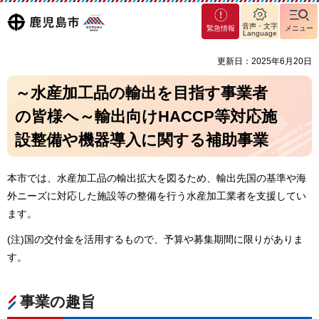
マグ
鹿児島
音声・文字
緊急情報
メニュー
マシ
Language
ティ
市
更新日：2025年6月20日
鹿児
島市
～水産加工品の輸出を目指す事業者
の皆様へ～輸出向けHACCP等対応施
設整備や機器導入に関する補助事業
本市では、水産加工品の輸出拡大を図るため、輸出先国の基準や海
外ニーズに対応した施設等の整備を行う水産加工業者を支援してい
ます。
(注)国の交付金を活用するもので、予算や募集期間に限りがありま
す。
事業の趣旨