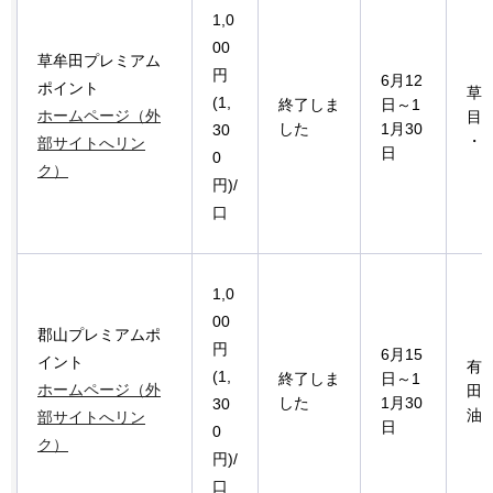
1,0
00
草牟田プレミアム
円
6月12
ポイント
草
(1,
終了しま
日～1
ホームページ（外
目
した
1月30
30
・
部サイトへリン
日
0
ク）
円)/
口
1,0
00
郡山プレミアムポ
円
6月15
イント
有
(1,
終了しま
日～1
ホームページ（外
田
した
1月30
30
油
部サイトへリン
日
0
ク）
円)/
口