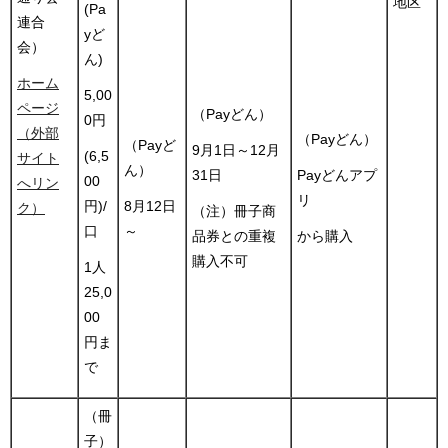
地区
(Pa
連合
yど
会）
ん)
ホーム
5,00
ページ
（Payどん）
0円
（外部
（Payどん）
（Payど
9月1日～12月
(6,5
サイト
ん）
31日
Payどんアプ
00
へリン
リ
8月12日
円)/
ク）
（注）冊子商
～
口
品券との重複
から購入
購入不可
1人
25,0
00
円ま
で
（冊
子）