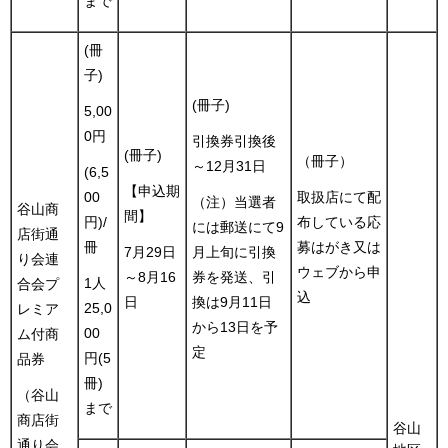
まで
(冊
子)
(冊子)
5,00
0円
引換券引換後
(冊子)
（冊子）
～12月31日
(6,5
【申込期
取扱店にて配
00
（注）当選者
谷山商
間】
布している応
円)/
には郵送にて9
店街通
募はがき又は
冊
7月29日
月上旬に引換
り会連
ウェブから申
～8月16
券を発送、引
1人
合会プ
込
日
換は9月11日
25,0
レミア
から13日を予
00
ム付商
定
円(5
品券
冊)
（谷山
まで
商店街
谷山
通り会