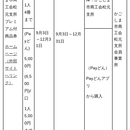
1人
工会松
市商工会松元
4冊
かご
元支所
支所
まで
しま
プレミ
市商
アム付
9月3日
工会
(Pa
9月3日～12月
商品券
～12月3
松元
yど
31日
1日
支所
ホーム
ん)
会員
ページ
事業
5,00
（外部
所
0円
（Payどん）
サイト
へリン
(6,5
Payどんアプ
ク）
00
リ
円)/
から購入
口
1人
5,00
0円