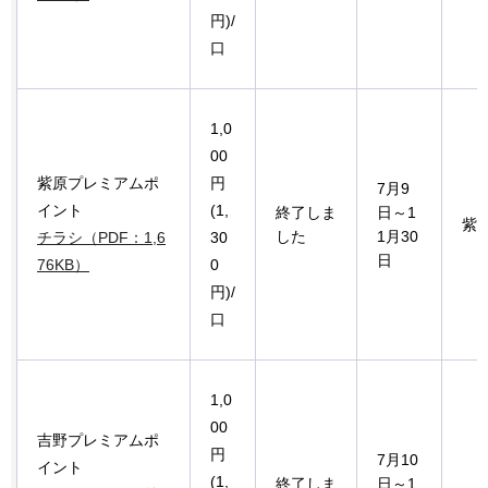
円)/
口
1,0
00
紫原プレミアムポ
円
7月9
イント
(1,
終了しま
日～1
紫
した
1月30
チラシ（PDF：1,6
30
日
76KB）
0
円)/
口
1,0
00
吉野プレミアムポ
円
7月10
イント
(1,
終了しま
日～1