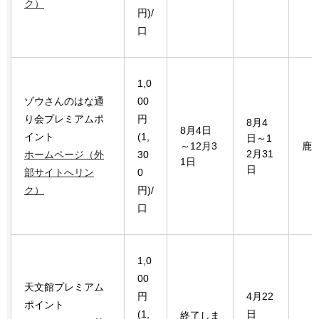
ク）
円)/
口
1,0
ゾウさんのはな通
00
り会プレミアムポ
円
8月4
8月4日
イント
(1,
日～1
～12月3
鹿
2月31
ホームページ（外
30
1日
日
部サイトへリン
0
ク）
円)/
口
1,0
00
天文館プレミアム
円
4月22
ポイント
(1,
日
終了しま