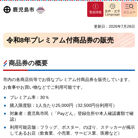
マグ
鹿児島
音声・文字
緊急情報
メニュー
マシ
Language
ティ
市
更新日：2026年7月28日
鹿児
島市
令和8年プレミアム付商品券の販売
商品券の概要
市内の各商店街等でお得なプレミアム付商品券を販売しています。
お食事やお買い物などでご利用可能です。
プレミアム率：30％
購入限度額：1人当たり25,000円（32,500円分利用可）
対象者：鹿児島市民（「Payどん」登録住所や本人確認書類で確
認）
利用可能店舗：フラッグ、ポスター、のぼり、ステッカーが掲示
してあるお店（飲食業、小売業、サービス業、医療など）