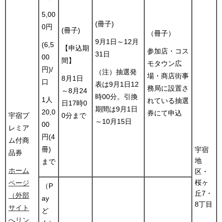
5,00
(冊子)
0円
(冊子)
（冊子）
9月1日～12月
(6,5
【申込期
参加店・コス
31日
00
間】
モタウン広
円)/
（注）抽選発
場・商店街事
8月1日
口
表は9月1日12
務局に設置さ
～8月24
時00分。引換
1人
れている抽選
日17時0
期間は9月1日
20,0
券にて申込
宇宿プ
0分まで
～10月15日
00
レミア
円(4
ム付商
冊)
宇宿
品券
地
まで
ホーム
区・
桜ヶ
ページ
（P
丘7・
（外部
ay
8丁目
サイト
ど
へリン