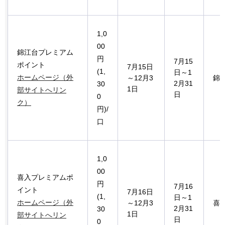
1,0
00
錦江台プレミアム
円
7月15
ポイント
7月15日
(1,
日～1
ホームページ（外
～12月3
錦
2月31
30
1日
部サイトへリン
日
0
ク）
円)/
口
1,0
00
喜入プレミアムポ
円
7月16
イント
7月16日
(1,
日～1
ホームページ（外
～12月3
喜
2月31
30
1日
部サイトへリン
日
0