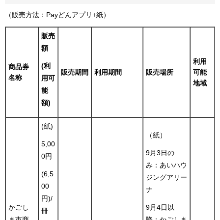
（販売方法：Payどんアプリ+紙）
販売
額
利用
(利
商品券
販売期間
利用期間
販売場所
可能
名称
用可
地域
能
額)
(紙)
（紙）
5,00
9月3日の
0円
み：あいハウ
(6,5
ジングアリー
00
ナ
円)/
かごし
9月4日以
冊
ま市商
降：かごしま