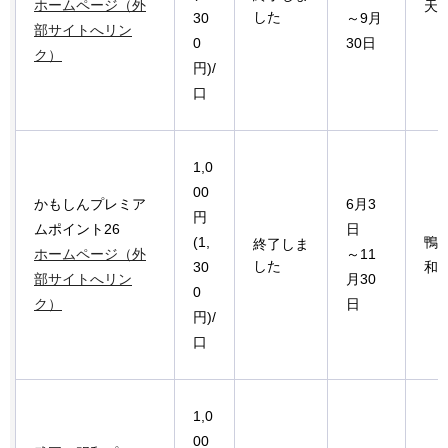
ホームページ（外
天
した
30
～9月
部サイトへリン
0
30日
ク）
円)/
口
1,0
00
かもしんプレミア
6月3
円
ムポイント26
日
(1,
鴨
終了しま
ホームページ（外
～11
した
30
和
部サイトへリン
月30
0
ク）
日
円)/
口
1,0
00