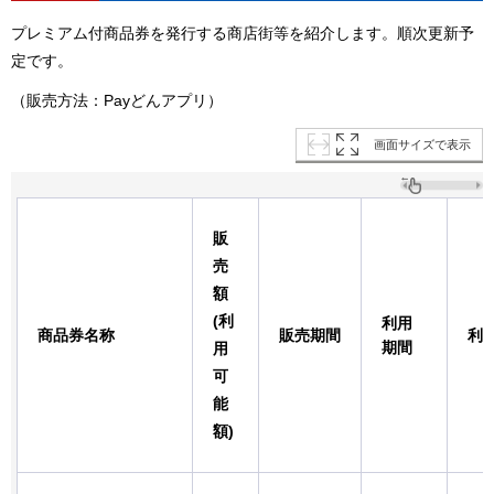
プレミアム付商品券を発行する商店街等を紹介します。順次更新予
定です。
（販売方法：Payどんアプリ）
画面サイズで表示
販
売
額
(利
利用
商品券名称
販売期間
利
期間
用
可
能
額)