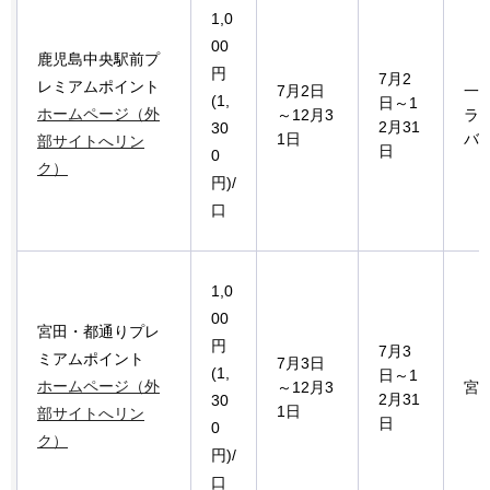
1,0
00
鹿児島中央駅前プ
円
7月2
レミアムポイント
7月2日
一
(1,
日～1
ホームページ（外
～12月3
ラ
2月31
30
1日
バ
部サイトへリン
日
0
ク）
円)/
口
1,0
00
宮田・都通りプレ
円
7月3
ミアムポイント
7月3日
(1,
日～1
ホームページ（外
～12月3
宮
2月31
30
1日
部サイトへリン
日
0
ク）
円)/
口