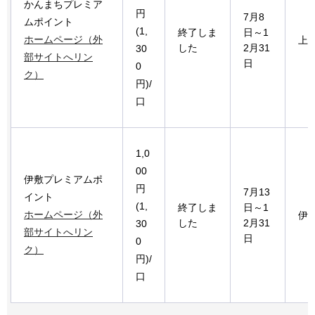
かんまちプレミア
円
7月8
ムポイント
(1,
終了しま
日～1
ホームページ（外
上
した
2月31
30
部サイトへリン
日
0
ク）
円)/
口
1,0
00
伊敷プレミアムポ
円
7月13
イント
(1,
終了しま
日～1
ホームページ（外
伊
した
2月31
30
部サイトへリン
日
0
ク）
円)/
口