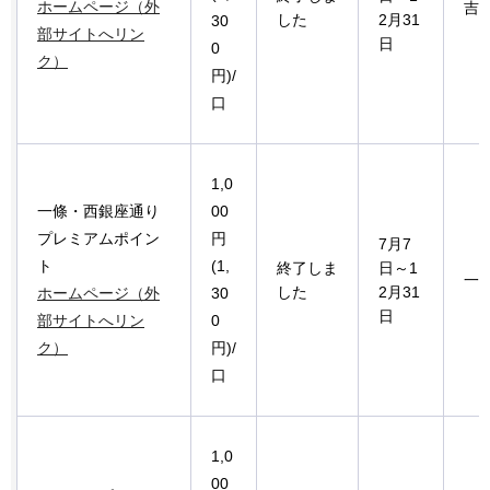
ホームページ（外
吉
した
2月31
30
部サイトへリン
日
0
ク）
円)/
口
1,0
一條・西銀座通り
00
プレミアムポイン
円
7月7
ト
(1,
終了しま
日～1
一
した
2月31
ホームページ（外
30
日
部サイトへリン
0
ク）
円)/
口
1,0
00