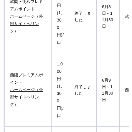
武岡・明和プレミ
円
6月8
アムポイント
(1,
終了しま
日～1
ホームページ（外
武
した
1月30
30
部サイトへリン
日
0
ク）
円)/
口
1,0
00
西陵プレミアムポ
円
6月9
イント
(1,
終了しま
日～1
ホームページ（外
西
した
1月30
30
部サイトへリン
日
0
ク）
円)/
口