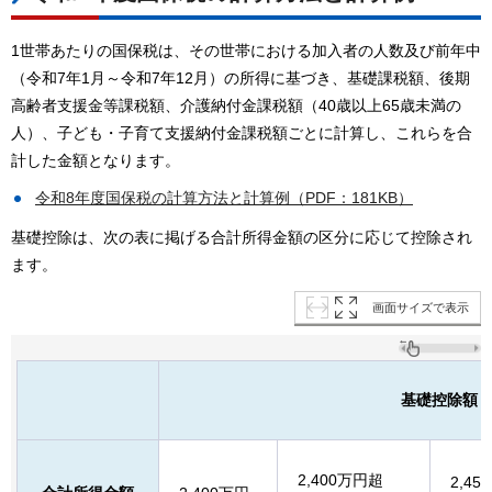
1世帯あたりの国保税は、その世帯における加入者の人数及び前年中
（令和7年1月～令和7年12月）の所得に基づき、基礎課税額、後期
高齢者支援金等課税額、介護納付金課税額（40歳以上65歳未満の
人）、子ども・子育て支援納付金課税額ごとに計算し、これらを合
計した金額となります。
令和8年度国保税の計算方法と計算例（PDF：181KB）
基礎控除は、次の表に掲げる合計所得金額の区分に応じて控除され
ます。
画面サイズで表示
基礎控除額
2,400万円超
2,4