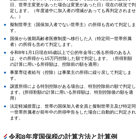
日、世帯主変更があった場合は変更があった日）現在の状況で判
定します。（年度途中に加入者の増減があっても再判定されませ
ん。）
擬制世帯主（国保加入者でない世帯主）の所得も含めて判定しま
す。
国保から後期高齢者医療制度へ移行した人（特定同一世帯所属
者）の所得も含めて判定します。
令和8年1月1日現在65歳以上で公的年金等に係る所得のある人
は、その所得から15万円控除した額で判定します。（所得割額
の計算に用いる所得額は、控除前の額を適用）
事業専従者給与（控除）は事業主の所得に繰り戻して判定しま
す。
譲渡所得による特別控除がある場合は、特別控除前の額で判定し
ます。(所得割額の計算に用いる所得額は、特別控除後の額を適
用）
法定軽減措置は、世帯の国保加入者全員と擬制世帯主及び特定同
一世帯所属者が前年中の所得申告をした場合に自動的に判定され
ます。
令和8年度国保税の計算方法と計算例