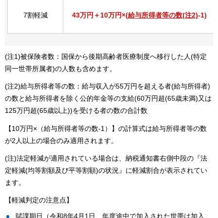
7割軽減
43万円＋10万円×(
給与所得者等の数(注2)
-1)
(注1)被保険者数：国保から後期高齢者医療制度へ移行した人(特定
同一世帯所属者)の人数も含めます。
(注2)給与所得者等の数：給与収入が55万円を超える者(給与所得者)
の数と給与所得者を除く公的年金等の支給(60万円超(65歳未満)又は
125万円超(65歳以上))を受ける者の数の合計数
【10万円×（給与所得者等の数-1）】の計算式は給与所得者等の数
が2人以上の場合のみ適用されます。
(注)法定軽減が適用されている場合は、納税通知書右側中段の『法
定軽減(均等割額及び平等割額)の状況』に軽減割合が表示されてい
ます。
【軽減判定の注意点】
賦課期日（令和8年4月1日、年度途中で加入された世帯は加入