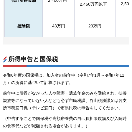
合計所得金額
2,400万円
2,5
2,450万円以下
控除額
43万円
29万円
所得申告と国保税
令和8年度の国保税は、加入者の前年中（令和7年1月～令和7年12
月）の所得に基づいて計算されます。
前年中に所得がなかった人や障害・遺族年金のみを受給され、扶養
親族等になっていない人なども必ず市民税課、谷山税務課又は各支
所市税窓口係（テレビ窓口）で市県民税の申告をしてください。
（申告することで国保税や高額療養費の自己負担限度額及び入院時
の食事代などが減額される場合があります。）