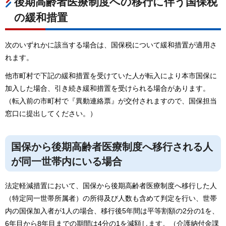
後期高齢者医療制度への移行に伴う国保税
の緩和措置
次のいずれかに該当する場合は、国保税について緩和措置が適用さ
れます。
他市町村で下記の緩和措置を受けていた人が転入により本市国保に
加入した場合、引き続き緩和措置を受けられる場合があります。
（転入前の市町村で『異動連絡票』が交付されますので、国保担当
窓口に提出してください。）
国保から後期高齢者医療制度へ移行される人
が同一世帯内にいる場合
法定軽減措置において、国保から後期高齢者医療制度へ移行した人
（特定同一世帯所属者）の所得及び人数も含めて判定を行い、世帯
内の国保加入者が1人の場合、移行後5年間は平等割額の2分の1を、
6年目から8年目までの期間は4分の1を減額します。（介護納付金課