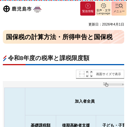
マグ
鹿児島
音声・文字
緊急情報
メニュー
マシ
Language
ティ
市
更新日：2026年4月1日
鹿児
島市
国保税の計算方法・所得申告と国保税
令和8年度の税率と課税限度額
画面サイズで表示
加入者全員
基礎課税額
後期高齢者支援
子ども・子育