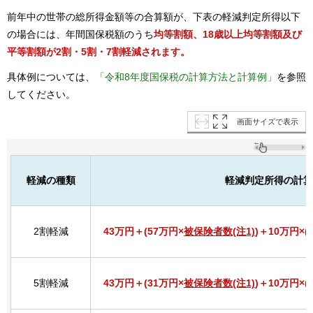
前年中の世帯の総所得金額等の合算額が、下表の軽減判定所得以下
の場合には、年間国保税額のうち
均等割額、18歳以上均等割額及び
平等割
額が2
割・5割・7
割軽減
されます。
具体例については、
「令和8年度国保税の計算方法と計算例」
を参照
してください。
画面サイズで表示
軽減の種類
軽減判定所得の計算
2割軽減
43万円＋(57万円×
被保険者数(注1)
)＋10万円×(
5割軽減
43万円＋(31万円×
被保険者数
(注1)
)＋10万円×(