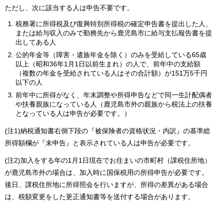
ただし、次に該当する人は申告不要です。
税務署に所得税及び復興特別所得税の確定申告書を提出した人、
または給与収入のみで勤務先から鹿児島市に給与支払報告書を提
出してある人
公的年金等（障害・遺族年金を除く）のみを受給している65歳
以上（昭和36年1月1日以前生まれ）の人で、前年中の支給額
（複数の年金を受給されている人はその合計額）が151万5千円
以下の人
前年中に所得がなく、年末調整や所得申告などで同一生計配偶者
や扶養親族になっている人（鹿児島市外の親族から税法上の扶養
となっている人は申告が必要です。）
(注1)納税通知書右側下段の『被保険者の資格状況・内訳』の基準総
所得額欄が『未申告』と表示されている人は申告が必要です。
(注2)加入をする年の1月1日現在でお住まいの市町村（課税住所地）
が鹿児島市外の場合は、加入時に国保税用の所得申告が必要です。
後日、課税住所地に所得照会を行いますが、所得の差異がある場合
は、税額変更をした更正通知書等を送付する場合があります。