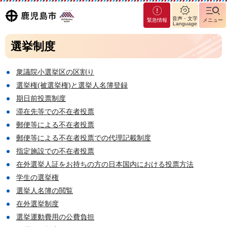
マグ
鹿児島
音声・文字
緊急情報
メニュー
マシ
Language
ティ
市
選挙制度
鹿児
島市
衆議院小選挙区の区割り
選挙権(被選挙権)と選挙人名簿登録
期日前投票制度
滞在先等での不在者投票
郵便等による不在者投票
郵便等による不在者投票での代理記載制度
指定施設での不在者投票
在外選挙人証をお持ちの方の日本国内における投票方法
学生の選挙権
選挙人名簿の閲覧
在外選挙制度
選挙運動費用の公費負担