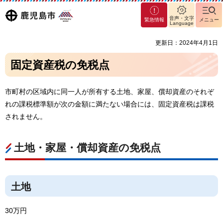
マグ
鹿児島
音声・文字
緊急情報
メニュー
マシ
Language
ティ
市
更新日：2024年4月1日
鹿児
島市
固定資産税の免税点
市町村の区域内に同一人が所有する土地、家屋、償却資産のそれぞ
れの課税標準額が次の金額に満たない場合には、固定資産税は課税
されません。
土地・家屋・償却資産の免税点
土地
30万円