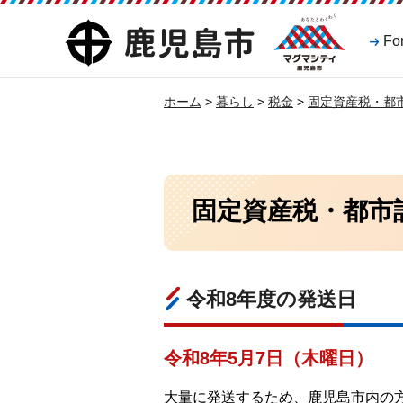
マグマシティ
鹿児島市
Fo
鹿児島市
ホーム
>
暮らし
>
税金
>
固定資産税・都
固定資産税・都市
令和8年度の発送日
令和8年5月7日（木曜日）
大量に発送するため、鹿児島市内の