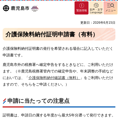
マグ
鹿児島
音声・文字
緊急情報
メニュー
マシ
Language
ティ
市
更新日：2026年6月15日
鹿児
島市
介護保険料納付証明申請書（有料）
介護保険料納付証明書の発行を希望される場合に記入していただく
申請書です。
鹿児島市外の税務署へ確定申告をするときなどに、ご利用いただけ
ます。（※鹿児島税務署管内での確定申告や、年末調整の手続など
においては、「
介護保険料納付確認書（無料）
」をご利用いただけ
ますので、そちらをご申請ください。）
申請に当たっての注意点
証明書は、申請日の属する年度から最大5年分遡って発行できます。