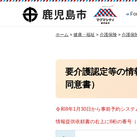
マグマシティ
鹿児島市
Fo
鹿児島市
ホーム
>
健康・福祉
>
介護保険
>
介護保
要介護認定等の情
同意書）
令和8年1月30日から事前予約システ
情報提供依頼書の右上に8桁の番号（