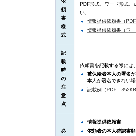
依
PDF形式、ワード形式、
頼
い。
書
情報提供依頼書（PDF
様
情報提供依頼書（ワード
式
記
載
依頼書を記載する際には
時
被保険者本人の署名
が
の
本人が署名できない場
注
記載例（PDF：352K
意
点
情報提供依頼書
必
依頼者の本人確認書類