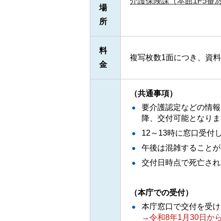
介護保険課（本館1F5番
場
所
料
複写枚数1面につき、資料
金
（共通事項）
要介護認定などの情報
降、交付可能となりま
12～13時に窓口受付
午後は混雑することが
交付日時点で死亡され
（本庁での受付）
本庁窓口で交付を受け
→令和8年1月30日