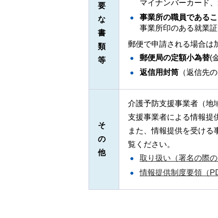
マイナンバーカード、
要
事業所の職員であるこ
な
事業所印のある就業証
書
郵便で申請される場合は
類
郵便局の定額小為替
(
等
返信用封筒
（返信先の
介護予防支援事業者（地
支援事業者による情報提
そ
また、情報提供を受ける
の
覧ください。
他
取り扱い（署名の際の留
情報提供制度要領（PD