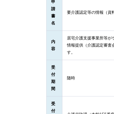
申
請
要介護認定等の情報（資
書
名
居宅介護支援事業所等が
内
情報提供（介護認定審査
容
す。
受
付
随時
期
間
受
付