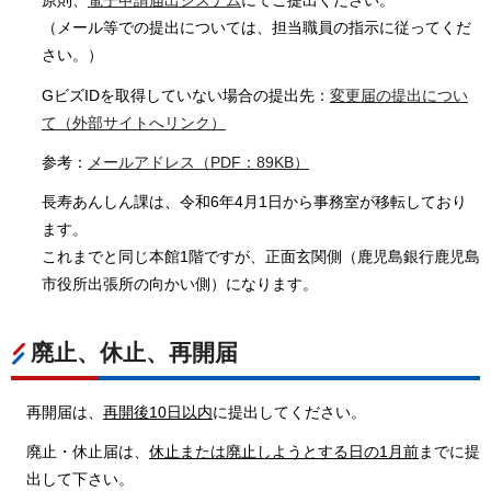
原則、
電子申請届出システム
にてご提出ください。
（メール等での提出については、担当職員の指示に従ってくだ
さい。）
GビズIDを取得していない場合の提出先：
変更届の提出につい
て（外部サイトへリンク）
参考：
メールアドレス（PDF：89KB）
長寿あんしん課は、令和6年4月1日から事務室が移転しており
ます。
これまでと同じ本館1階ですが、正面玄関側（鹿児島銀行鹿児島
市役所出張所の向かい側）になります。
廃止、休止、再開届
再開届は、
再開後10日以内
に提出してください。
廃止・休止届は、
休止または廃止しようとする日の
1月前
までに提
出して下さい。