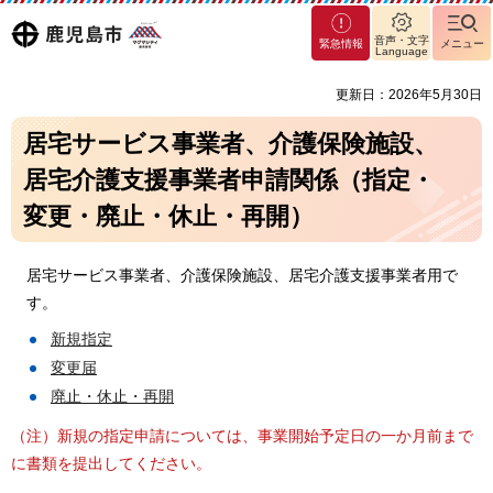
マグ
鹿児島
音声・文字
緊急情報
メニュー
マシ
Language
ティ
市
更新日：2026年5月30日
鹿児
島市
居宅サービス事業者、介護保険施設、
居宅介護支援事業者申請関係（指定・
変更・廃止・休止・再開）
居宅サービス事業者、介護保険施設、居宅介護支援事業者用で
す。
新規指定
変更届
廃止・休止・再開
（注）新規の指定申請については、事業開始予定日の一か月前まで
に書類を提出してください。