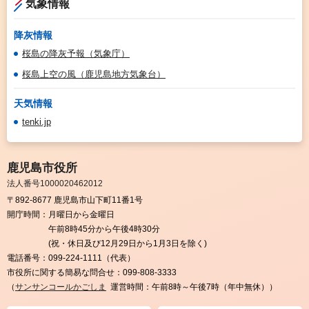
気象情報
降灰情報
桜島の降灰予報（気象庁）
桜島上空の風（鹿児島地方気象台）
天気情報
tenki.jp
鹿児島市役所
法人番号1000020462012
〒892-8677 鹿児島市山下町11番1号
開庁時間：
月曜日から金曜日
午前8時45分から午後4時30分
(祝・休日及び12月29日から1月3日を除く)
電話番号：
099-224-1111（代表）
市役所に関する簡易な問合せ：
099-808-3333
（
サンサンコールかごしま
運営時間：午前8時～午後7時（年中無休））