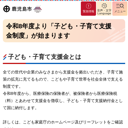
マグ
鹿児島
音声・文字
緊急情報
メニュー
マシ
Language
ティ
市
令和8年度より「子ども・子育て支援
鹿児
島市
金制度」が始まります
子ども・子育て支援金とは
全ての世代や企業のみなさまから支援金を拠出いただき、子育て施
策の拡充に充てるもので、こどもや子育て世帯を社会全体で支える
制度です。
令和8年度から、医療保険の保険者が、被保険者から医療保険税
（料）とあわせて支援金を徴収し、子ども・子育て支援納付金とし
て国に納付します。
詳しくは、こども家庭庁のホームページ及びリーフレットをご確認