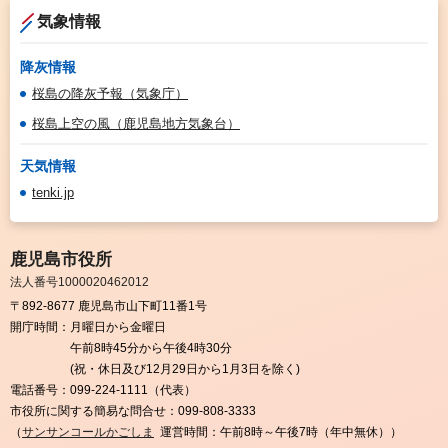
気象情報
降灰情報
桜島の降灰予報（気象庁）
桜島上空の風（鹿児島地方気象台）
天気情報
tenki.jp
鹿児島市役所
法人番号1000020462012
〒892-8677 鹿児島市山下町11番1号
開庁時間：
月曜日から金曜日
午前8時45分から午後4時30分
(祝・休日及び12月29日から1月3日を除く)
電話番号：
099-224-1111（代表）
市役所に関する簡易な問合せ：
099-808-3333
（
サンサンコールかごしま
運営時間：午前8時～午後7時（年中無休））