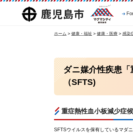
マグマシティ
鹿児島市
Fo
鹿児島市
ホーム
>
健康・福祉
>
健康・医療
>
感染
ダニ媒介性疾患「
（SFTS)
重症熱性血小板減少症候群
SFTSウイルスを保有しているマダ