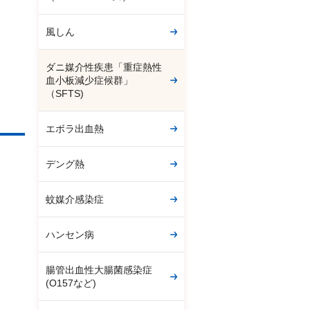
風しん
ダニ媒介性疾患「重症熱性
血小板減少症候群」
（SFTS)
エボラ出血熱
デング熱
蚊媒介感染症
ハンセン病
腸管出血性大腸菌感染症
(O157など)