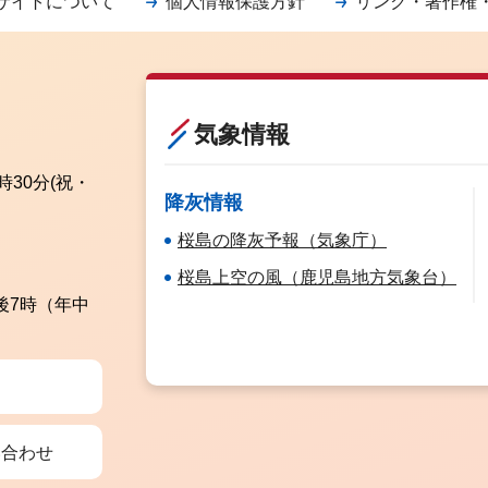
サイトについて
個人情報保護方針
リンク・著作権
気象情報
時30分
(祝・
降灰情報
桜島の降灰予報（気象庁）
桜島上空の風（鹿児島地方気象台）
後7時（年中
い合わせ