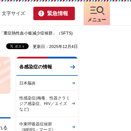
緊急情報
・文字サイズ
メニュー
「重症熱性血小板減少症候群」（SFTS)
更新日：2025年12月4日
各感染症の情報
日本脳炎
性感染症(梅毒、性器クラミ
ジア感染症、HIV／エイズ
など)
中東呼吸器症候群
れる
（MERS・マーズ）