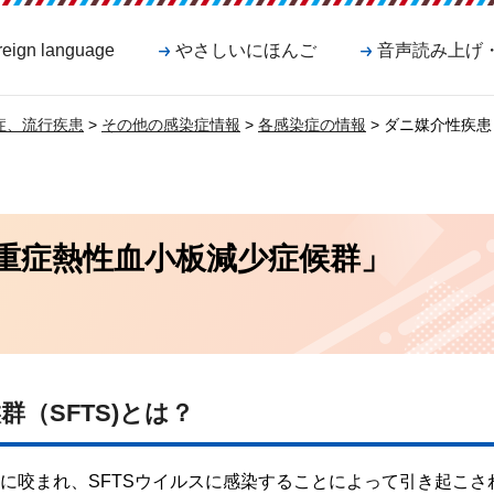
reign language
やさしいにほんご
音声読み上げ
症、流行疾患
>
その他の感染症情報
>
各感染症の情報
> ダニ媒介性疾患
重症熱性血小板減少症候群」
（SFTS)とは？
ニに咬まれ、SFTSウイルスに感染することによって引き起こさ