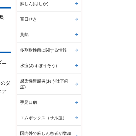
麻しん(はしか)
島
百日せき
黄熱
多剤耐性菌に関する情報
ダニ
水痘(みずぼうそう)
感染性胃腸炎(おう吐下痢
）のダ
症)
ニア
手足口病
エムポックス（サル痘）
国内外で麻しん患者が増加