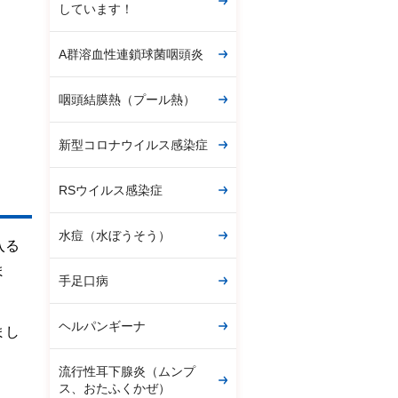
しています！
A群溶血性連鎖球菌咽頭炎
咽頭結膜熱（プール熱）
新型コロナウイルス感染症
RSウイルス感染症
水痘（水ぼうそう）
入る
ま
手足口病
ヘルパンギーナ
まし
流行性耳下腺炎（ムンプ
ス、おたふくかぜ）