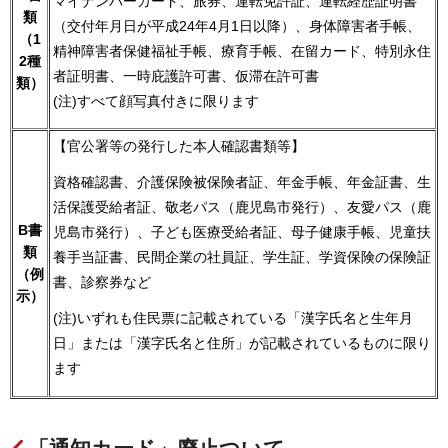
マイナンバーカード、旅券、運転免許証、運転経歴証明書
類
（交付年月日が平成24年4月1日以降）、身体障害者手帳、
（1
精神障害者保健福祉手帳、療育手帳、在留カード、特別永住
2種
者証明書、一時庇護許可書、仮滞在許可書
類）
(注)すべて顔写真付きに限ります
【官公署等の発行した本人確認書類等】
資格確認書、介護保険被保険者証、年金手帳、年金証書、生
活保護受給者証、敬老パス（鹿児島市発行）、友愛パス（鹿
B書
児島市発行）、子ども医療受給者証、母子健康手帳、児童扶
類
養手当証書、民間企業の社員証、学生証、学資保険の保険証
（例
書、診察券など
示）
(注)いずれも住民票に記載されている「漢字氏名と生年月
日」または「漢字氏名と住所」が記載されているものに限り
ます