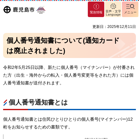
マグ
鹿児島
音声・文字
緊急情報
メニュー
マシ
Language
ティ
市
更新日：2025年12月11日
鹿児
島市
個人番号通知書について(通知カード
は廃止されました)
令和2年5月25日以降、新たに個人番号（マイナンバー）が付番され
た方（出生・海外からの転入・個人番号変更等をされた方）には個
人番号通知書が送付されます。
個人番号通知書とは
個人番号通知書とは住民ひとりひとりの個人番号(マイナンバー)12
桁をお知らせするための書類です。