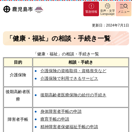
マグ
鹿児島
音声・文字
緊急情報
メニュー
マシ
Language
ティ
市
更新日：2024年7月1日
鹿児
島市
「健康・福祉」の相談・手続き一覧
「健康・福祉」の相談・手続き一覧
目的
相談・手続き
介護保険の資格取得・資格喪失など
介護保険
介護保険で利用できるサービス
後期高齢者医
後期高齢者医療保険の給付の手続き
療
身体障害者手帳の申請
療育手帳の申請
障害者手帳
精神障害者保健福祉手帳の申請