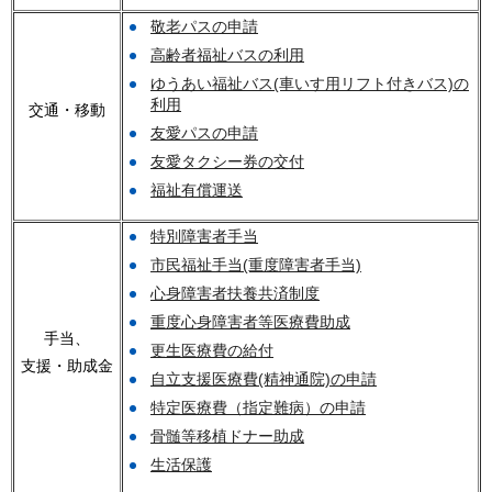
敬老パスの申請
高齢者福祉バスの利用
ゆうあい福祉バス(車いす用リフト付きバス)の
利用
交通・移動
友愛パスの申請
友愛タクシー券の交付
福祉有償運送
特別障害者手当
市民福祉手当(重度障害者手当)
心身障害者扶養共済制度
重度心身障害者等医療費助成
手当、
更生医療費の給付
支援・助成金
自立支援医療費(精神通院)の申請
特定医療費（指定難病）の申請
骨髄等移植ドナー助成
生活保護