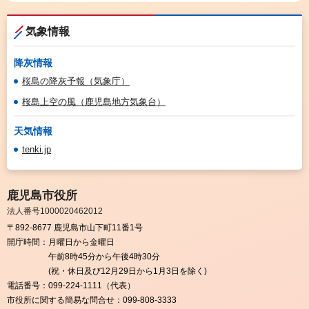
気象情報
降灰情報
桜島の降灰予報（気象庁）
桜島上空の風（鹿児島地方気象台）
天気情報
tenki.jp
鹿児島市役所
法人番号1000020462012
〒892-8677 鹿児島市山下町11番1号
開庁時間：
月曜日から金曜日
午前8時45分から午後4時30分
(祝・休日及び12月29日から1月3日を除く)
電話番号：
099-224-1111（代表）
市役所に関する簡易な問合せ：
099-808-3333