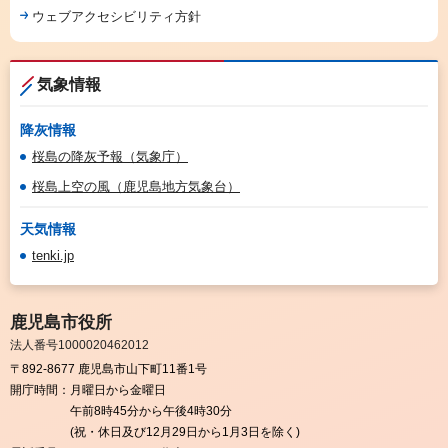
ウェブアクセシビリティ方針
気象情報
降灰情報
桜島の降灰予報（気象庁）
桜島上空の風（鹿児島地方気象台）
天気情報
tenki.jp
鹿児島市役所
法人番号1000020462012
〒892-8677 鹿児島市山下町11番1号
開庁時間：
月曜日から金曜日
午前8時45分から午後4時30分
(祝・休日及び12月29日から1月3日を除く)