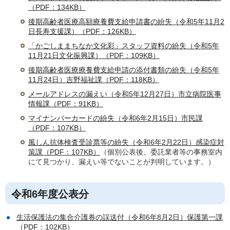
（PDF：134KB）
後期高齢者医療高額療養費支給申請書の紛失（令和5年11月2
日長寿支援課）（PDF：126KB）
「かごしままちなか文化彩」スタッフ資料の紛失（令和5年
11月21日文化振興課）（PDF：109KB）
後期高齢者医療療養費支給申請の添付書類の紛失（令和5年
11月24日）吉野福祉課（PDF：118KB）
メールアドレスの漏えい（令和5年12月27日）市立病院医事
情報課（PDF：91KB）
マイナンバーカードの紛失（令和6年2月15日）市民課
（PDF：107KB）
風しん抗体検査受診票等の紛失（令和6年2月22日）感染症対
策課（PDF：107KB）
（個別公表後、委託業者等の事務室内
にて見つかり、漏えい等でないことが判明しています。）
令和6年度公表分
生活保護法の集合介護券の誤送付（令和6年8月2日）保護第一課
（PDF：102KB）