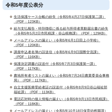
令和5年度公表分
生活保護ケース台帳の紛失（令和5年4月27日保護第二課）
（PDF：123KB）
給与支払報告・特別徴収に係る給与所得者異動届出書の紛失
（令和5年5月2日市民税課・谷山税務課）（PDF：129KB）
メールアドレスの漏えい（令和5年6月1日田上小学校）
（PDF：120KB）
講座申込者名簿の誤送信（令和5年6月9日国際交流課）
（PDF：116KB）
保護決定調書の誤送付（令和5年7月3日保護第一課）
（PDF：117KB）
農地所有者リストの漏えい（令和5年7月24日農業委員会事務
局）（PDF：117KB）
自立支援医療受給者証の誤送付（令和5年8月9日谷山福祉部
福祉課）（PDF：113KB）
電話応対時の個人情報の漏えい（令和5年9月13日市民税課）
（PDF：118KB）
メールアドレスの漏えい（令和5年10月18日保育幼稚園課）