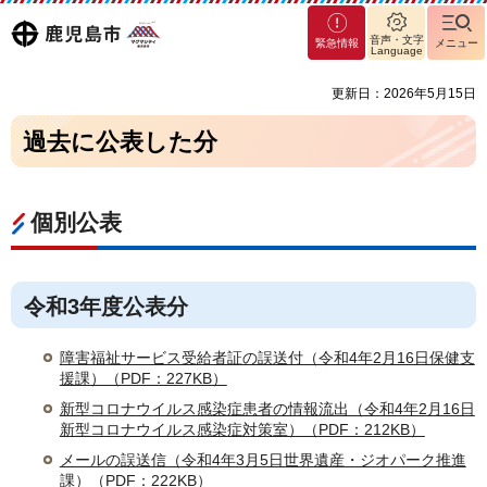
マグ
鹿児島
音声・文字
緊急情報
メニュー
マシ
Language
ティ
市
更新日：2026年5月15日
鹿児
島市
過去に公表した分
個別公表
令和3年度公表分
障害福祉サービス受給者証の誤送付（令和4年2月16日保健支
援課）（PDF：227KB）
新型コロナウイルス感染症患者の情報流出（令和4年2月16日
新型コロナウイルス感染症対策室）（PDF：212KB）
メールの誤送信（令和4年3月5日世界遺産・ジオパーク推進
課）（PDF：222KB）