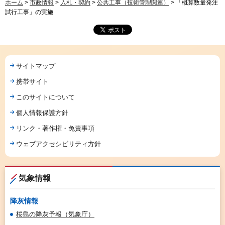
ホーム
>
市政情報
>
入札・契約
>
公共工事（技術管理関連）
> 「概算数量発注
試行工事」の実施
サイトマップ
携帯サイト
このサイトについて
個人情報保護方針
リンク・著作権・免責事項
ウェブアクセシビリティ方針
気象情報
降灰情報
桜島の降灰予報（気象庁）