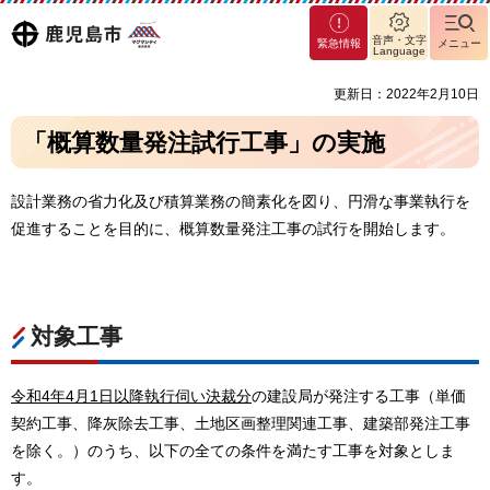
マグ
鹿児島
音声・文字
緊急情報
メニュー
マシ
Language
ティ
市
更新日：2022年2月10日
鹿児
島市
「概算数量発注試行工事」の実施
設計業務の省力化及び積算業務の簡素化を図り、円滑な事業執行を
促進することを目的に、概算数量発注工事の試行を開始します。
対象工事
令和4年4月1日以降執行伺い決裁分
の建設局が発注する工事（単価
契約工事、降灰除去工事、土地区画整理関連工事、建築部発注工事
を除く。）のうち、以下の全ての条件を満たす工事を対象としま
す。