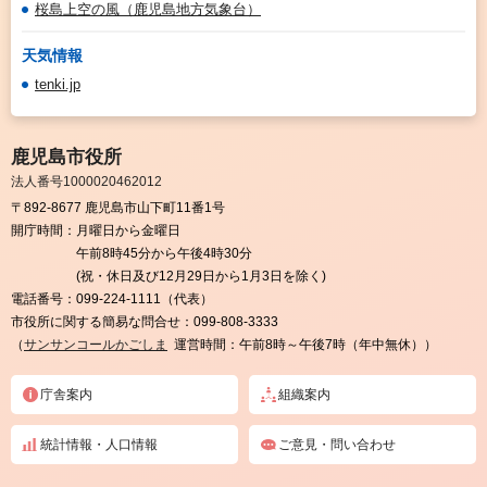
桜島上空の風（鹿児島地方気象台）
天気情報
tenki.jp
鹿児島市役所
法人番号1000020462012
〒892-8677 鹿児島市山下町11番1号
開庁時間：
月曜日から金曜日
午前8時45分から午後4時30分
(祝・休日及び12月29日から1月3日を除く)
電話番号：
099-224-1111（代表）
市役所に関する簡易な問合せ：
099-808-3333
（
サンサンコールかごしま
運営時間：午前8時～午後7時（年中無休））
庁舎案内
組織案内
統計情報・人口情報
ご意見・問い合わせ