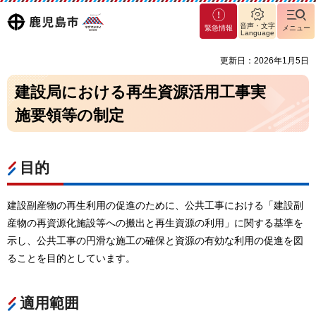
マグ
鹿児島
音声・文字
緊急情報
メニュー
マシ
Language
ティ
市
更新日：2026年1月5日
鹿児
島市
建設局における再生資源活用工事実
施要領等の制定
目的
建設副産物の再生利用の促進のために、公共工事における「建設副
産物の再資源化施設等への搬出と再生資源の利用」に関する基準を
示し、公共工事の円滑な施工の確保と資源の有効な利用の促進を図
ることを目的としています。
適用範囲