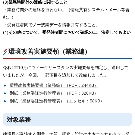
(3)
業務時間外の連絡に関すること
・業務時間外の連絡を行わない。（情報共有システム・メール等含
む。）
・受発注者間でノー残業デーを情報共有すること。
(4)
その他について、受発注者間において確認の上、決定してもよい
環境改善実施要領（業務編）
令和4年10月にウィークリースタンス実施要領を制定し、運用して
いましたが、今回、一部項目を追加して改編しました。
環境改善実施要領（業務編）（PDF：244KB）
別紙（業務委託進行管理表）（PDF：326KB）
別紙（業務委託進行管理表）（エクセル：58KB）
対象業務
建設局が発注する測量、地質、調査・設計の土木コンサルタント業