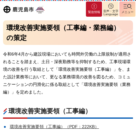
マグ
鹿児島
音声・文字
緊急情報
メニュー
マシ
Language
ティ
市
環境改善実施要領（工事編・業務編）
鹿児
島市
の策定
令和6年4月から建設現場においても時間外労働の上限規制が適用さ
れることを踏まえ、土日・深夜勤務等を抑制するため、工事現場環
境の改善を行う取組として「環境改善実施要領（工事編）」を、ま
た設計業務等において、更なる業務環境の改善を図るため、コミュ
ニケーションの円滑化に係る取組として「環境改善実施要領（業務
編）」を定めました。
環境改善実施要領（工事編）
環境改善実施要領（工事編）（PDF：222KB）