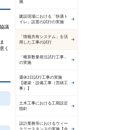
施
建設現場における「快適ト
イレ」設置の試行の実施
協議
「情報共有システム」を活
ま
用した工事の試行
意く
「概算数量発注試行工事」
の実施
週休2日試行工事の実施
【建築・設備工事（営繕工
事）】
土木工事における工期設定
指針
設計業務等におけるウィー
クリースタンスの実施【令