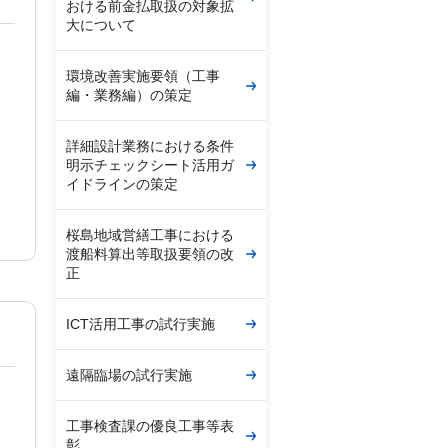
おける前金払取扱の対象拡
大について
環境改善実施要領（工事
編・業務編）の策定
詳細設計業務における条件
明示チェックシート活用ガ
イドラインの策定
桜島地域営繕工事における
渡船料算出等取扱要領の改
正
ICT活用工事の試行実施
遠隔臨場の試行実施
工事検査課の優良工事等表
彰