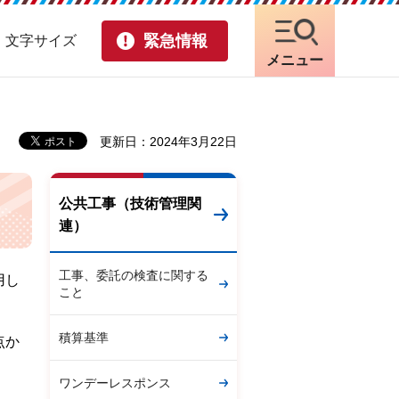
緊急情報
・文字サイズ
メニュー
更新日：2024年3月22日
公共工事（技術管理関
連）
工事、委託の検査に関する
用し
こと
積算基準
点か
ワンデーレスポンス