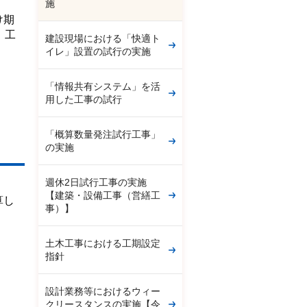
施
け期
、工
建設現場における「快適ト
イレ」設置の試行の実施
「情報共有システム」を活
用した工事の試行
「概算数量発注試行工事」
の実施
週休2日試行工事の実施
【建築・設備工事（営繕工
算し
事）】
土木工事における工期設定
指針
設計業務等におけるウィー
クリースタンスの実施【令