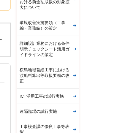
おける前金払取扱の対象拡
大について
環境改善実施要領（工事
編・業務編）の策定
。
ー
詳細設計業務における条件
明示チェックシート活用ガ
イドラインの策定
桜島地域営繕工事における
渡船料算出等取扱要領の改
正
ICT活用工事の試行実施
遠隔臨場の試行実施
工事検査課の優良工事等表
彰