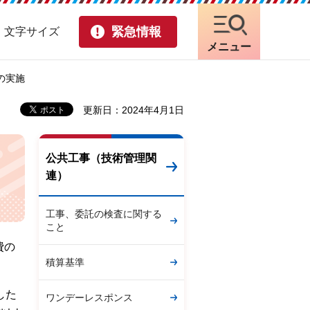
緊急情報
・文字サイズ
メニュー
の実施
更新日：2024年4月1日
公共工事（技術管理関
連）
工事、委託の検査に関する
こと
費の
積算基準
した
ワンデーレスポンス