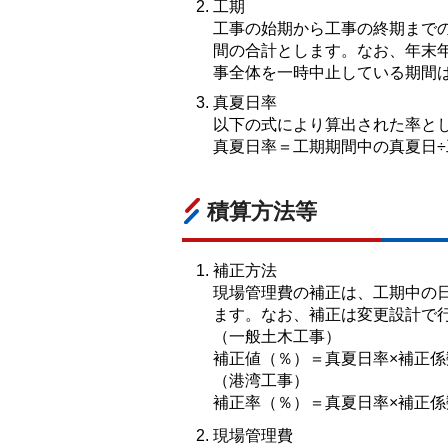
工期
工事の始期から工事の終期まで
間の合計とします。なお、年末
事全体を一時中止している期間
真夏日率
以下の式により算出された率と
真夏日率＝工期期間中の真夏日÷
積算方法等
補正方法
現場管理費の補正は、工期中の
ます。なお、補正は変更設計で
（一般土木工事）
補正値（％）＝真夏日率×補正係数
（港湾工事）
補正率（％）＝真夏日率×補正係数
現場管理費