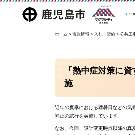
マグマシティ
鹿児島市
Fo
鹿児島市
ホーム
>
市政情報
>
入札・契約
>
公共工
「熱中症対策に資
施
近年の夏季における猛暑日などの気
補正の試行を実施しています。
なお、今回、設計変更時点以降の真