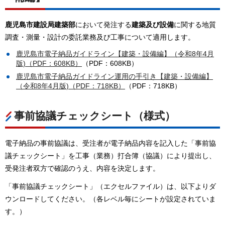
鹿児島市建設局建築部
において発注する
建築及び設備
に関する地質
調査・測量・設計の委託業務及び工事について適用します。
鹿児島市電子
納品ガイドライン【建築・設備編】（令和8年4月
版)（PDF：608KB）
（PDF：608KB）
鹿児島市
電子納品ガイドライン運用の手引き【建築・設備編】
（令和8年4月版)（PDF：718KB）
（PDF：718KB）
事前協議チェックシート（様式）
電子納品の事前協議は、受注者が電子納品内容を記入した「事前協
議チェックシート」を工事（業務）打合簿（協議）により提出し、
受発注者双方で確認のうえ、内容を決定します。
「事前協議チェックシート」（エクセルファイル）は、以下よりダ
ウンロードしてください。（各レベル毎にシートが設定されていま
す。）