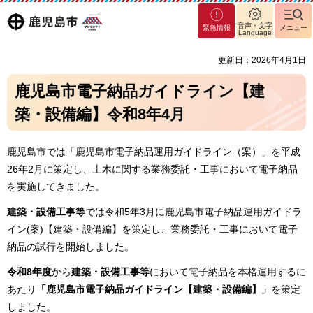
マグ
鹿児島
音声・文字
緊急情報
メニュー
マシ
Language
ティ
市
更新日：2026年4月1日
鹿児
島市
鹿児島市電子納品ガイドライン【建
築・設備編】令和8年4月
鹿児島市では「鹿児島市電子納品運用ガイドライン（案）」を平成
26年2月に策定し、土木に関する業務委託・工事において電子納品
を実施してきました。
建築・設備工事等
では令和5年3月に鹿児島市電子納品運用ガイドラ
イン(案)【建築・設備編】を策定し、業務委託・工事において電子
納品の試行を開始しました。
令和8年度
から
建築・設備工事等
において電子納品を本格運用するに
あたり
「鹿児島市電子納品ガイドライン【建築・設備編】」
を策定
しました。