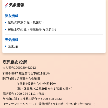
気象情報
降灰情報
桜島の降灰予報（気象庁）
桜島上空の風（鹿児島地方気象台）
天気情報
tenki.jp
鹿児島市役所
法人番号1000020462012
〒892-8677 鹿児島市山下町11番1号
開庁時間：
月曜日から金曜日
午前8時45分から午後4時30分
(祝・休日及び12月29日から1月3日を除く)
電話番号：
099-224-1111（代表）
市役所に関する簡易な問合せ：
099-808-3333
（
サンサンコールかごしま
運営時間：午前8時～午後7時（年中無休））