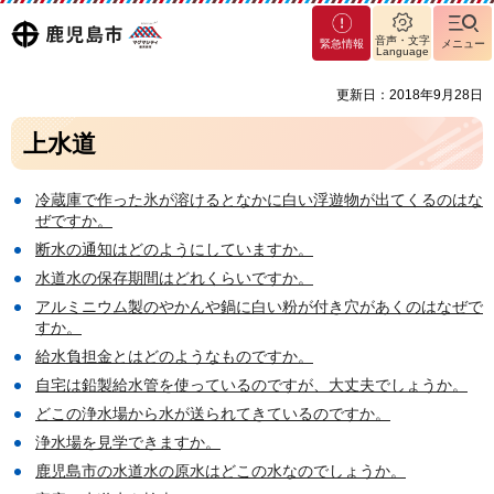
マグ
鹿児島
音声・文字
緊急情報
メニュー
マシ
Language
ティ
市
更新日：2018年9月28日
鹿児
島市
上水道
冷蔵庫で作った氷が溶けるとなかに白い浮遊物が出てくるのはな
ぜですか。
断水の通知はどのようにしていますか。
水道水の保存期間はどれくらいですか。
アルミニウム製のやかんや鍋に白い粉が付き穴があくのはなぜで
すか。
給水負担金とはどのようなものですか。
自宅は鉛製給水管を使っているのですが、大丈夫でしょうか。
どこの浄水場から水が送られてきているのですか。
浄水場を見学できますか。
鹿児島市の水道水の原水はどこの水なのでしょうか。