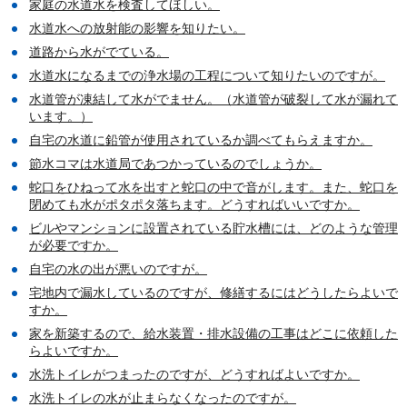
家庭の水道水を検査してほしい。
水道水への放射能の影響を知りたい。
道路から水がでている。
水道水になるまでの浄水場の工程について知りたいのですが。
水道管が凍結して水がでません。（水道管が破裂して水が漏れて
います。）
自宅の水道に鉛管が使用されているか調べてもらえますか。
節水コマは水道局であつかっているのでしょうか。
蛇口をひねって水を出すと蛇口の中で音がします。また、蛇口を
閉めても水がポタポタ落ちます。どうすればいいですか。
ビルやマンションに設置されている貯水槽には、どのような管理
が必要ですか。
自宅の水の出が悪いのですが。
宅地内で漏水しているのですが、修繕するにはどうしたらよいで
すか。
家を新築するので、給水装置・排水設備の工事はどこに依頼した
らよいですか。
水洗トイレがつまったのですが、どうすればよいですか。
水洗トイレの水が止まらなくなったのですが。