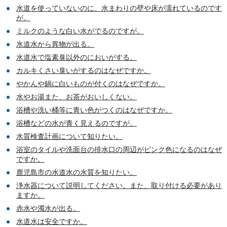
水道を使っていないのに、水まわりの壁や床が濡れているのです
が。
ミルクのような白い水がでるのですが。
水道水から異物が出る。
水道水で塩素臭以外のにおいがする。
カルキくさい臭いがするのはなぜですか。
やかんや鍋に白いものが付くのはなぜですか。
水やお湯また、お茶がおいしくない。
浴槽や洗い桶等に青い色がつくのはなぜですか。
浴槽などの水が青く見えるのですが。
水質検査計画について知りたい。
浴室のタイルや洗面台の排水口の周辺がピンク色になるのはなぜ
ですか。
鹿児島市の水道水の水質を知りたい。
浄水器について説明してください。また、取り付ける必要があり
ますか。
赤水や濁水が出る。
水道水は安全ですか。