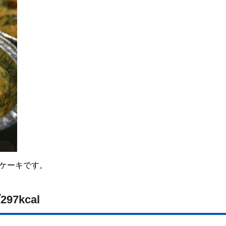
プケーキです。
7kcal