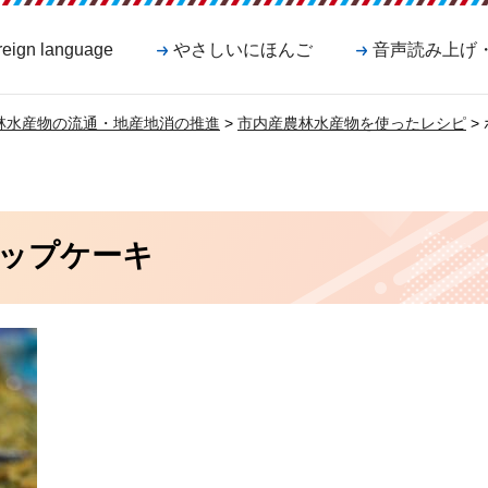
reign language
やさしいにほんご
音声読み上げ
林水産物の流通・地産地消の推進
>
市内産農林水産物を使ったレシピ
>
ップケーキ