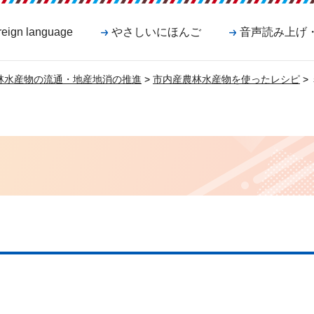
reign language
やさしいにほんご
音声読み上げ
林水産物の流通・地産地消の推進
>
市内産農林水産物を使ったレシピ
>