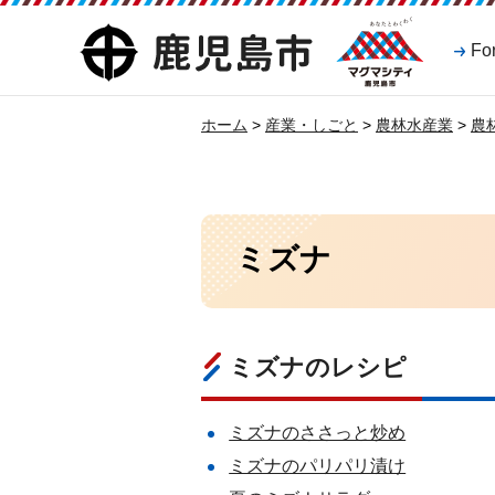
マグマシティ
鹿児島市
Fo
鹿児島市
ホーム
>
産業・しごと
>
農林水産業
>
農
ミズナ
ミズナのレシピ
ミズナのささっと炒め
ミズナのパリパリ漬け