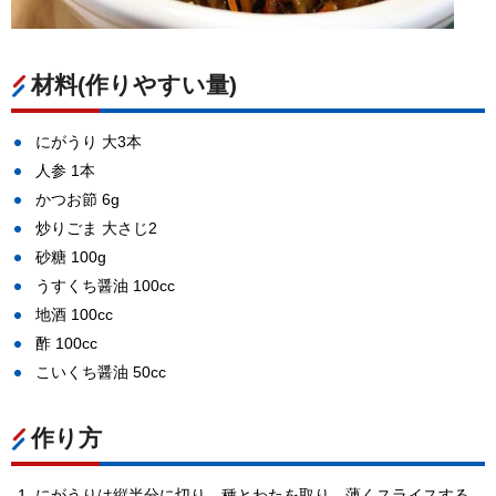
材料(作りやすい量)
にがうり 大3本
人参 1本
かつお節 6g
炒りごま 大さじ2
砂糖 100g
うすくち醤油 100cc
地酒 100cc
酢 100cc
こいくち醤油 50cc
作り方
にがうりは縦半分に切り、種とわたを取り、薄くスライスする。