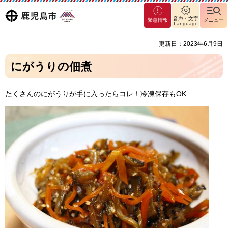
マグ
鹿児島
音声・文字
緊急情報
メニュー
マシ
Language
ティ
市
更新日：2023年6月9日
鹿児
島市
にがうりの佃煮
たくさんのにがうりが手に入ったらコレ！冷凍保存もOK