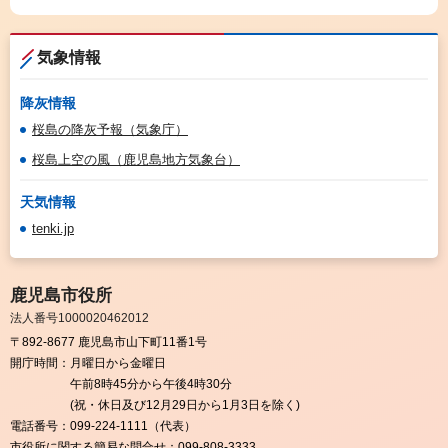
気象情報
降灰情報
桜島の降灰予報（気象庁）
桜島上空の風（鹿児島地方気象台）
天気情報
tenki.jp
鹿児島市役所
法人番号1000020462012
〒892-8677 鹿児島市山下町11番1号
開庁時間：
月曜日から金曜日
午前8時45分から午後4時30分
(祝・休日及び12月29日から1月3日を除く)
電話番号：
099-224-1111（代表）
市役所に関する簡易な問合せ：
099-808-3333