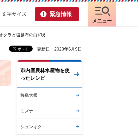
緊急情報
・文字サイズ
メニュー
 オクラと塩昆布の白和え
更新日：2023年6月9日
市内産農林水産物を使
ったレシピ
桜島大根
ミズナ
シュンギク