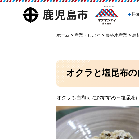
マグマシティ
鹿児島市
Fo
鹿児島市
ホーム
>
産業・しごと
>
農林水産業
>
農
オクラと塩昆布の
オクラも白和えにおすすめ～塩昆布