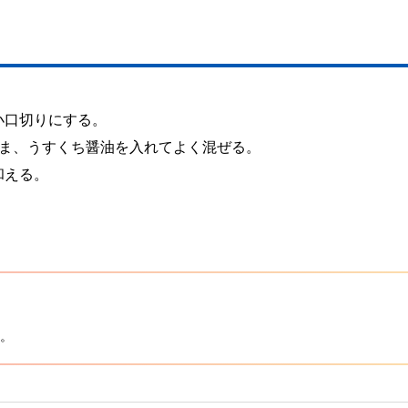
。
小口切りにする。
ごま、うすくち醤油を入れてよく混ぜる。
和える。
。