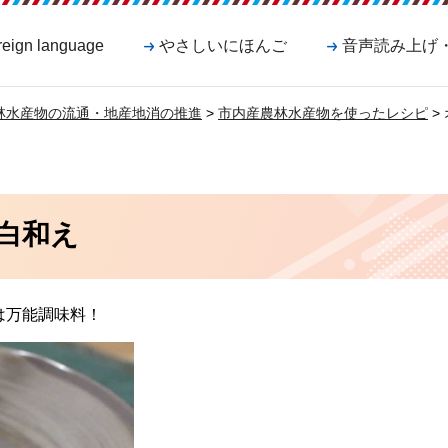
reign language
やさしいにほんご
音声読み上げ
林水産物の流通・地産地消の推進
>
市内産農林水産物を使ったレシピ
>
白和え
は万能調味料！