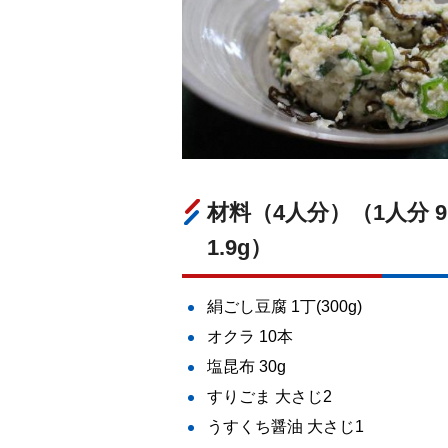
材料（4人分）（1人分 91.
1.9g）
絹ごし豆腐 1丁(300g)
オクラ 10本
塩昆布 30g
すりごま 大さじ2
うすくち醤油 大さじ1