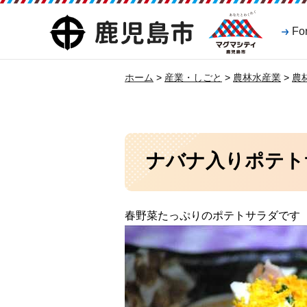
マグマシティ
鹿児島市
Fo
鹿児島市
ホーム
>
産業・しごと
>
農林水産業
>
農
ナバナ入りポテト
春野菜たっぷりのポテトサラダです