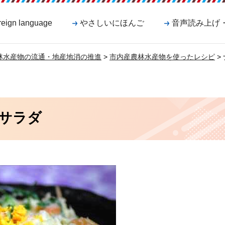
reign language
やさしいにほんご
音声読み上げ
林水産物の流通・地産地消の推進
>
市内産農林水産物を使ったレシピ
>
サラダ