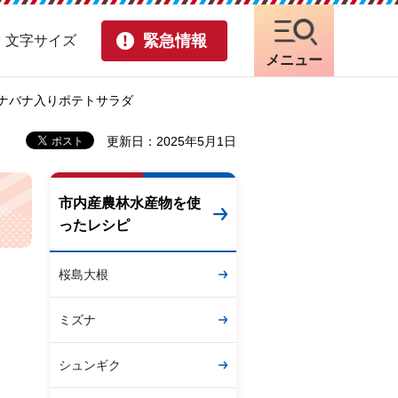
緊急情報
・文字サイズ
メニュー
 ナバナ入りポテトサラダ
更新日：2025年5月1日
市内産農林水産物を使
ったレシピ
桜島大根
ミズナ
シュンギク