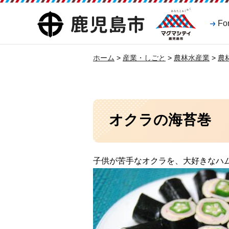
マグマシティ
鹿児島市
Fo
鹿児島市
ホーム
>
産業・しごと
>
農林水産業
>
農
オクラの海苔巻
子供が苦手なオクラを、大好きなハ