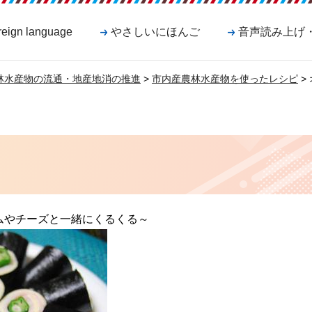
reign language
やさしいにほんご
音声読み上げ
林水産物の流通・地産地消の推進
>
市内産農林水産物を使ったレシピ
>
ムやチーズと一緒にくるくる～