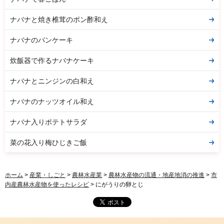
ナバナと焼き椎茸のポン酢和え
ナバナのパンケーキ
炊飯器で作るナバナケーキ
ナバナとニンジンの白和え
ナバナのナッツオイル和え
ナバナ入りポテトサラダ
菜の花入り梅ひじきご飯
ホーム
>
産業・しごと
>
農林水産業
>
農林水産物の流通・地産地消の推進
>
市
内産農林水産物を使ったレシピ
> にがうりの卵とじ