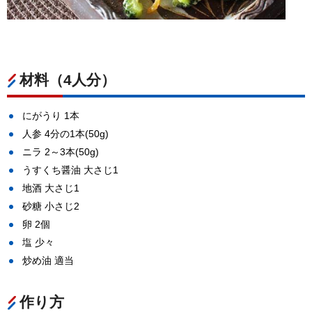
材料（4人分）
にがうり 1本
人参 4分の1本(50g)
ニラ 2～3本(50g)
うすくち醤油 大さじ1
地酒 大さじ1
砂糖 小さじ2
卵 2個
塩 少々
炒め油 適当
作り方