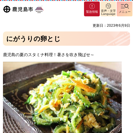
マグ
鹿児島
音声・文字
緊急情報
メニュー
マシ
Language
ティ
市
更新日：2023年6月9日
鹿児
島市
にがうりの卵とじ
鹿児島の夏のスタミナ料理！暑さを吹き飛ばせ～