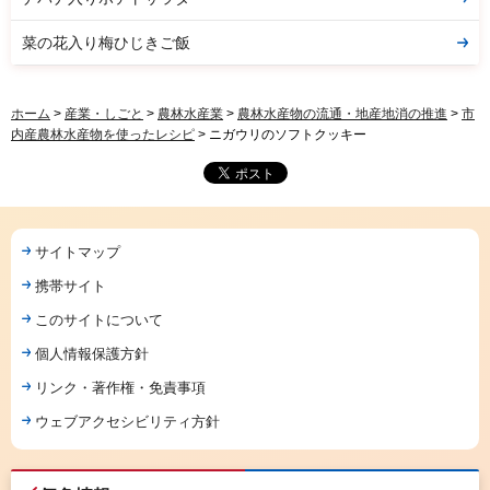
菜の花入り梅ひじきご飯
ホーム
>
産業・しごと
>
農林水産業
>
農林水産物の流通・地産地消の推進
>
市
内産農林水産物を使ったレシピ
> ニガウリのソフトクッキー
サイトマップ
携帯サイト
このサイトについて
個人情報保護方針
リンク・著作権・免責事項
ウェブアクセシビリティ方針