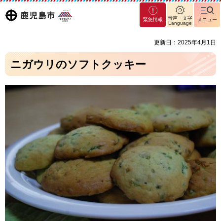
マグ
鹿児島
音声・文字
緊急情報
メニュー
マシ
Language
ティ
市
更新日：2025年4月1日
鹿児
島市
ニガウリのソフトクッキー