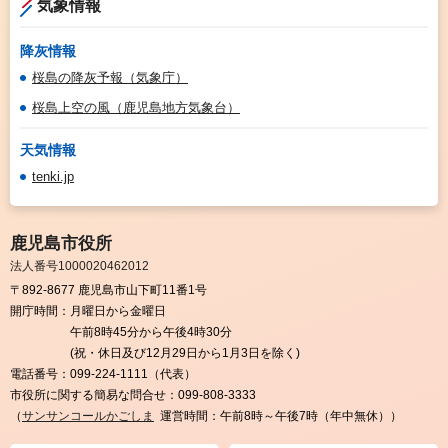
気象情報
降灰情報
桜島の降灰予報（気象庁）
桜島上空の風（鹿児島地方気象台）
天気情報
tenki.jp
鹿児島市役所
法人番号1000020462012
〒892-8677 鹿児島市山下町11番1号
開庁時間：
月曜日から金曜日
午前8時45分から午後4時30分
(祝・休日及び12月29日から1月3日を除く)
電話番号：
099-224-1111（代表）
市役所に関する簡易な問合せ：
099-808-3333
（
サンサンコールかごしま
運営時間：午前8時～午後7時（年中無休））