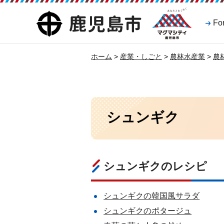
マグマシティ
鹿児島市
Fo
鹿児島市
ホーム
>
産業・しごと
>
農林水産業
>
農
シュンギク
シュンギクのレシピ
シュンギクの韓国風サラダ
シュンギクのポタージュ