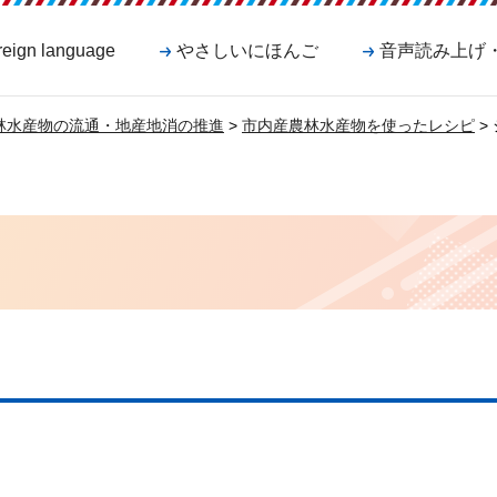
reign language
やさしいにほんご
音声読み上げ
林水産物の流通・地産地消の推進
>
市内産農林水産物を使ったレシピ
>