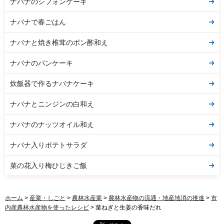
ナバナのシフォンケーキ
ナバナで春ごはん
ナバナと焼き椎茸のポン酢和え
ナバナのパンケーキ
炊飯器で作るナバナケーキ
ナバナとニンジンの白和え
ナバナのナッツオイル和え
ナバナ入りポテトサラダ
菜の花入り梅ひじきご飯
ホーム
>
産業・しごと
>
農林水産業
>
農林水産物の流通・地産地消の推進
>
市
内産農林水産物を使ったレシピ
> 葉ねぎと生姜の香味だれ