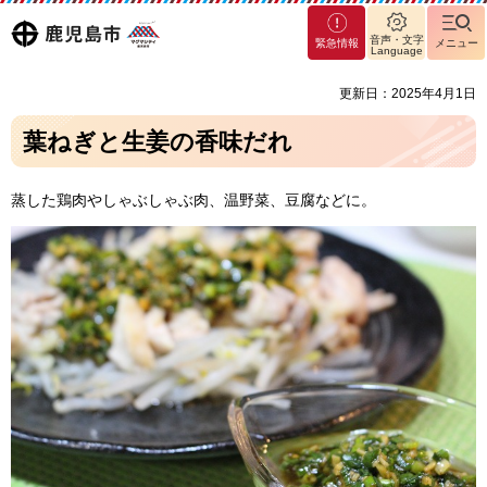
マグ
鹿児島
音声・文字
緊急情報
メニュー
マシ
Language
ティ
市
更新日：2025年4月1日
鹿児
島市
葉ねぎと生姜の香味だれ
蒸した鶏肉やしゃぶしゃぶ肉、温野菜、豆腐などに。