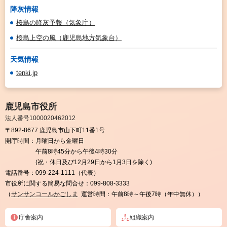
降灰情報
桜島の降灰予報（気象庁）
桜島上空の風（鹿児島地方気象台）
天気情報
tenki.jp
鹿児島市役所
法人番号1000020462012
〒892-8677 鹿児島市山下町11番1号
開庁時間：
月曜日から金曜日
午前8時45分から午後4時30分
(祝・休日及び12月29日から1月3日を除く)
電話番号：
099-224-1111（代表）
市役所に関する簡易な問合せ：
099-808-3333
（
サンサンコールかごしま
運営時間：午前8時～午後7時（年中無休））
庁舎案内
組織案内