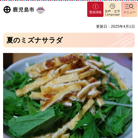
マグ
鹿児島
音声・文字
緊急情報
メニュー
マシ
Language
ティ
市
更新日：2025年4月1日
鹿児
島市
夏のミズナサラダ